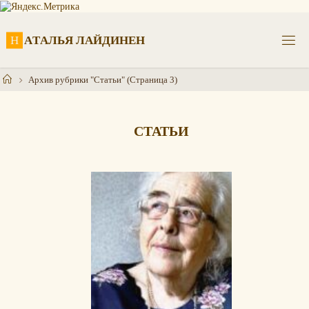
Перейти
к
содержимому
Н
А
Т
А
Л
Ь
Я
Л
А
Й
Д
И
Н
Е
Н
Главная
Архив рубрики "Статьи"
(Страница 3)
СТАТЬИ