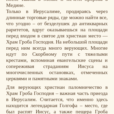
Медине.
Только в Иерусалиме, продираясь через
длинные торговые ряды, где можно найти все,
что угодно – от безделушек до антикварных
раритетов, вдруг оказываешься на площади
перед входом в святое для христиан место —
Храм Гроба Господня. На небольшой площади
перед ним всегда много верующих. Многие
идут по Скорбному пути с тяжелыми
крестами, вспоминая евангельские сцены и
сопереживая страданиям Иисуса на
многочисленных остановках, отмеченных
церквями и памятными знаками.
Для верующих христиан паломничество в
Храм Гроба Господня – важная часть приезда
в Иерусалим. Считается, что именно здесь
находится легендарная Голгофа – место, где
был распят Иисус, а также пещера Гроба