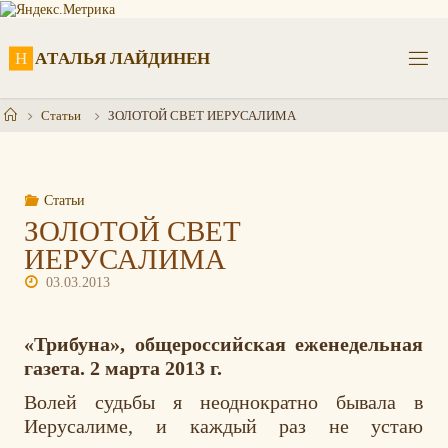
Перейти
к
содержимому
Н
А
Т
А
Л
Ь
Я
Л
А
Й
Д
И
Н
Е
Н
Главная
Статьи
ЗОЛОТОЙ СВЕТ ИЕРУСАЛИМА
Статьи
ЗОЛОТОЙ СВЕТ
ИЕРУСАЛИМА
03.03.2013
«Трибуна», общероссийская еженедельная
газета. 2 марта 2013 г.
Волей судьбы я неоднократно бывала в
Иерусалиме, и каждый раз не устаю