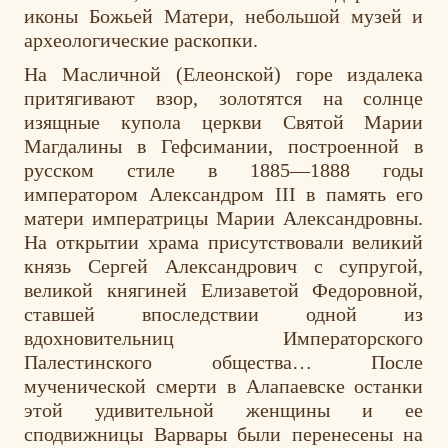
иконы Божьей Матери, небольшой музей и
археологические раскопки.
На Масличной (Елеонской) горе издалека
притягивают взор, золотятся на солнце
изящные купола церкви Святой Марии
Магдалины в Гефсимании, построенной в
русском стиле в 1885—1888 годы
императором Александром III в память его
матери императрицы Марии Александровны.
На открытии храма присутствовали великий
князь Сергей Александрович с супругой,
великой княгиней Елизаветой Федоровной,
ставшей впоследствии одной из
вдохновительниц Императорского
Палестинского общества… После
мученической смерти в Алапаевске останки
этой удивительной женщины и ее
сподвижницы Варвары были перенесены на