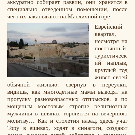
аккуратно собирает раввин, они хранятся в
специально отведенном помещении, после
чего их закапывают на Масличной горе.
Еврейский
квартал,
несмотря на
постоянный
туристическ
ий наплыв,
круглый год
живет своей
обычной жизнью: свернув в переулки,
видишь, как многодетные мамы выводят на
прогулку разновозрастных отпрысков, а по
мощеным мостовым строгие религиозные
мужчины в шляпах торопятся на вечернюю
молитву… Как и столетия назад, здесь учат
Тору в ешивах, ходят в синагоги, создают
семьи, рожают детей, заботятся о стариках.