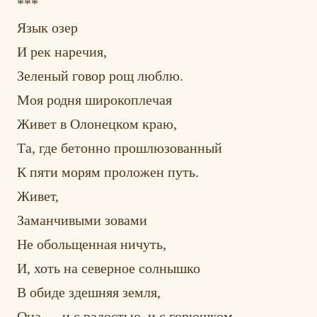
***
Язык озер
И рек наречия,
Зеленый говор рощ люблю.
Моя родня широкоплечая
Живет в Олонецком краю,
Та, где бетонно прошлюзованный
К пяти морям проложен путь.
Живет,
Заманчивыми зовами
Не обольщенная ничуть,
И, хоть на северное солнышко
В обиде здешняя земля,
Она — и с радостью, и с горюшком,