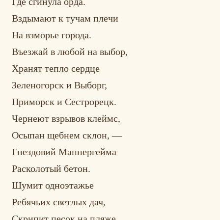
Где сгинула орда.
Вздымают к тучам плечи
На взморье города.
Въезжай в любой на выбор,
Хранят тепло сердце
Зеленогорск и Выборг,
Приморск и Сестрорецк.
Чернеют взрывов клеймс,
Осыпан щебнем склон, —
Гнездовий Маннергейма
Расколотый бетон.
Шумит одноэтажье
Ребячьих светлых дач,
Скрипит песок на пляже,