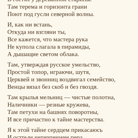
Там терема и горизонта грани
Поют под гусли северной волны.
И, как ни встань,
Откуда ни взгляни ты,
Все кажется, что мастера рука
Не купола слагала в пирамиды,
А дышащие светом облака.
Там, утверждая русское умельство,
Простой топор, играючи, шутя,
Церквей и звонниц воздвигал семейство,
Венцы вязал без скоб и без гвоздя.
Там крылья мельниц — чистые полотна,
Наличники — резные кружева,
Там петухи на башнях поворотны,
И все причастно к тайне мастерства.
Я к этой тайне сердцем прикасаюсь
И острым нетерпением пера.