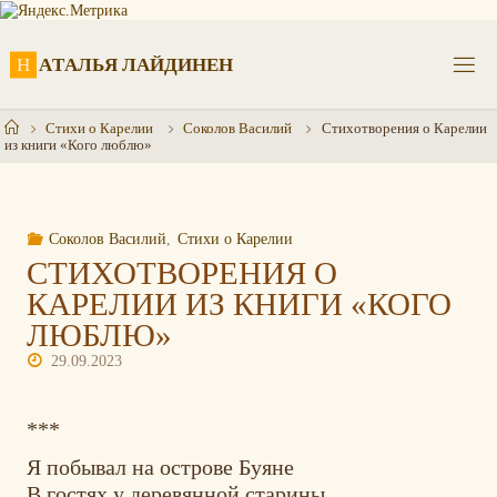
Перейти
к
содержимому
Н
А
Т
А
Л
Ь
Я
Л
А
Й
Д
И
Н
Е
Н
Главная
Стихи о Карелии
Соколов Василий
Стихотворения о Карелии
из книги «Кого люблю»
Соколов Василий
,
Стихи о Карелии
СТИХОТВОРЕНИЯ О
КАРЕЛИИ ИЗ КНИГИ «КОГО
ЛЮБЛЮ»
29.09.2023
***
Я побывал на острове Буяне
В гостях у деревянной старины.