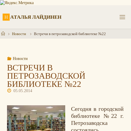
Перейти
к
содержимому
Н
А
Т
А
Л
Ь
Я
Л
А
Й
Д
И
Н
Е
Н
Главная
Новости
Встречи в петрозаводской библиотеке №22
Новости
ВСТРЕЧИ В
ПЕТРОЗАВОДСКОЙ
БИБЛИОТЕКЕ №22
05.05.2014
Сегодня в городской
библиотеке №22 г.
Петрозаводска
состоялись