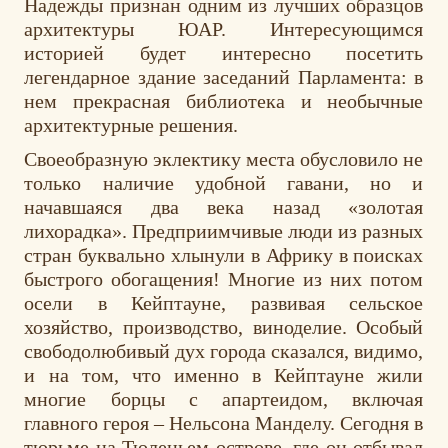
Надежды признан одним из лучших образцов
архитектуры ЮАР. Интересующимся
историей будет интересно посетить
легендарное здание заседаний Парламента: в
нем прекрасная библиотека и необычные
архитектурные решения.
Своеобразную эклектику места обусловило не
только наличие удобной гавани, но и
начавшаяся два века назад «золотая
лихорадка». Предприимчивые люди из разных
стран буквально хлынули в Африку в поисках
быстрого обогащения! Многие из них потом
осели в Кейптауне, развивая сельское
хозяйство, производство, виноделие. Особый
свободолюбивый дух города сказался, видимо,
и на том, что именно в Кейптауне жили
многие борцы с апартеидом, включая
главного героя – Нельсона Манделу. Сегодня в
тюрьме на Тюленьем острове, где он отбывал