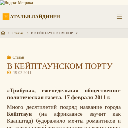
Перейти
к
содержимому
Н
А
Т
А
Л
Ь
Я
Л
А
Й
Д
И
Н
Е
Н
Главная
Статьи
В КЕЙПТАУНСКОМ ПОРТУ
Статьи
В КЕЙПТАУНСКОМ ПОРТУ
19.02.2011
«Трибуна», еженедельная общественно-
политическая газета. 17 февраля 2011 г.
Много десятилетий подряд название города
Кейптаун
(на африкаансе звучит как
Каапштад) будоражило мечты романтиков и
не давало покой авантюристам по всему миру.