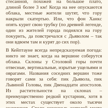
стесанной, похожей на большое плато,
длиной более 3 км! Когда на нее опускаются
облака, местные жители шутят, что гору
накрыли скатертью. Или, что фон Ханкс
опять курит свою трубку (по древней легенде,
один из жителей города поднялся на гору
покурить, да повстречался с Дьяволом – так
они вдвоем там и курят до сих пор).
В Кейптауне всегда непредсказуемая погода:
никто не знает, когда на вершине соберутся
облака. Склоны у Столовой горы почти
отвесные, вертикальные, изрытые ущельями и
оврагами. Названия соседних вершин тоже
говорят сами за себя: пик Дьявола, пик
Львиной Головы, пик Двенадцати апостолов.
Из растительности на склонах –
преимущественно редкий кустарник, хотя в
этих местах существует около тысячи
эндемиков. Среди исконных жителей место