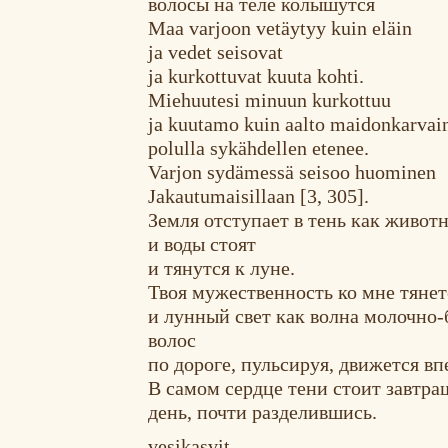
волосы на теле колышутся
Maa varjoon vetäytyy kuin eläin
ja vedet seisovat
ja kurkottuvat kuuta kohti.
Miehuutesi minuun kurkottuu
ja kuutamo kuin aalto maidonkarvai
polulla sykähdellen etenee.
Varjon sydämessä seisoo huominen
Jakautumaisillaan [3, 305].
Земля отступает в тень как живот
и воды стоят
и тянутся к луне.
Твоя мужественность ко мне тянет
и лунный свет как волна молочно
волос
по дороге, пульсируя, движется вп
В самом сердце тени стоит завтр
день, почти разделившись.
vesikasvit,