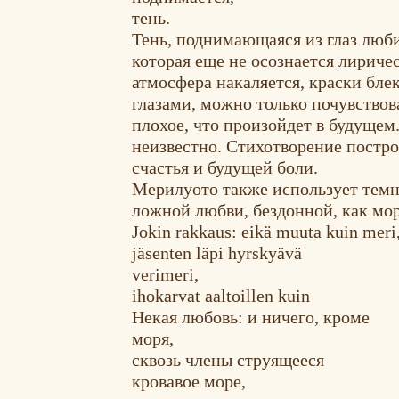
тень.
Тень, поднимающаяся из глаз люби
которая еще не осознается лириче
атмосфера накаляется, краски блек
глазами, можно только почувствов
плохое, что произойдет в будущем.
неизвестно. Стихотворение постро
счастья и будущей боли.
Мерилуото также использует темны
ложной любви, бездонной, как море
Jokin rakkaus: eikä muuta kuin meri
jäsenten läpi hyrskyävä
verimeri,
ihokarvat aaltoillen kuin
Некая любовь: и ничего, кроме
моря,
сквозь члены струящееся
кровавое море,