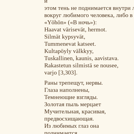
и
этом тень не поднимается внутри 
вокруг любимого человека, либо в 
«Yöhön» («В ночь»):
Haavat värisevät, hermot.
Silmät kypsyvät,
Tummenevat katseet.
Kultapöyly välkkyy,
Tuskallinen, kaunis, aavistava.
Rakastetun silmistä se nousee,
varjo [3,303].
Раны трепещут, нервы.
Глаза наполнены,
Темнеющие взгляды.
Золотая пыль мерцает
Мучительная, красивая,
предвосхищающая.
Из любимых глаз она
поднимается,