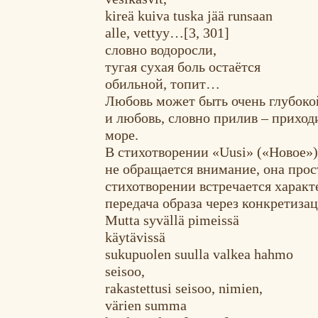
kireä kuiva tuska jää runsaan
alle, vettyy…[3, 301]
словно водоросли,
тугая сухая боль остаётся
обильной, топит…
Любовь может быть очень глубокой
и любовь, словно прилив – приходи
море.
В стихотворении «Uusi» («Новое») 
не обращается внимание, она прос
стихотворении встречается характ
передача образа через конкретиза
Mutta syvällä pimeissä
käytävissä
sukupuolen suulla valkea hahmo
seisoo,
rakastettusi seisoo, nimien,
värien summa