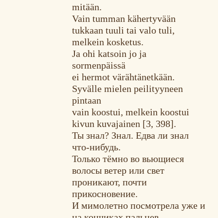
mitään.
Vain tumman kähertyvään
tukkaan tuuli tai valo tuli,
melkein kosketus.
Ja ohi katsoin jo ja
sormenpäissä
ei hermot värähtänetkään.
Syvälle mielen peilityyneen
pintaan
vain koostui, melkein koostui
kivun kuvajainen [3, 398].
Ты знал? Знал. Едва ли знал
что-нибудь.
Только тёмно во вьющиеся
волосы ветер или свет
проникают, почти
прикосновение.
И мимолетно посмотрела уже и
на кончиках пальцев