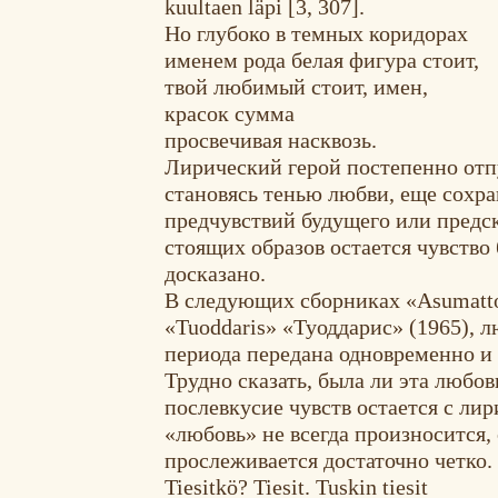
kuultaen läpi [3, 307].
Но глубоко в темных коридорах
именем рода белая фигура стоит,
твой любимый стоит, имен,
красок сумма
просвечивая насквозь.
Лирический герой постепенно отп
становясь тенью любви, еще сохр
предчувствий будущего или предска
стоящих образов остается чувство 
досказано.
В следующих сборниках «Asumatto
«Tuoddaris» «Туоддарис» (1965), 
периода передана одновременно и 
Трудно сказать, была ли эта любов
послевкусие чувств остается с ли
«любовь» не всегда произносится,
прослеживается достаточно четко.
Tiesitkö? Tiesit. Tuskin tiesit