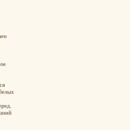
nen
ное
ся
-белых
еред.
ашний