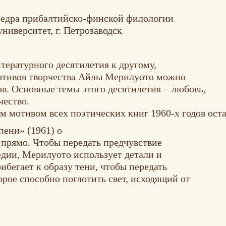
федра прибалтийско-финской филологии
ниверситет, г. Петрозаводск
тературного десятилетия к другому,
мотивов творчества Айлы Мерилуото можно
ов. Основные темы этого десятилетия − любовь,
чество.
м мотивом всех поэтических книг 1960-х годов ост
пени» (1961) о
 прямо. Чтобы передать предчувствие
дии, Мерилуото использует детали и
бегает к образу тени, чтобы передать
орое способно поглотить свет, исходящий от