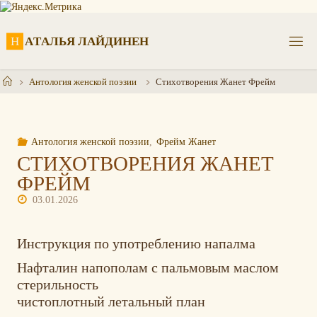
Перейти
к
содержимому
Н
А
Т
А
Л
Ь
Я
Л
А
Й
Д
И
Н
Е
Н
Главная
Антология женской поэзии
Стихотворения Жанет Фрейм
Антология женской поэзии
,
Фрейм Жанет
СТИХОТВОРЕНИЯ ЖАНЕТ
ФРЕЙМ
03.01.2026
Инструкция по употреблению напалма
Нафталин напополам с пальмовым маслом
стерильность
чистоплотный летальный план