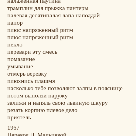
налаженная паутина
трамплин для прыжка пантеры
палевая десятипалая лапа наподдай
напор
плюс напряженный ритм
плюс напряженный ритм
пекло
перевари эту смесь
помазание
умывание
отмерь веревку
плюхнись плашмя
насколько тебе позволяют залпы в пояснице
потом выползи наружу
залижи и напяль свою львиную шкуру
резать корпию плевое дело
приятель.
1967
Перевод Н. Мальцевой