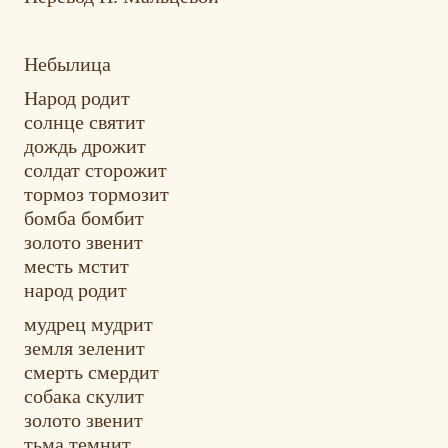
Небылица
Народ родит
солнце святит
дождь дрожит
солдат сторожит
тормоз тормозит
бомба бомбит
золото звенит
месть мстит
народ родит
мудрец мудрит
земля зеленит
смерть смердит
собака скулит
золото звенит
тьма темнит