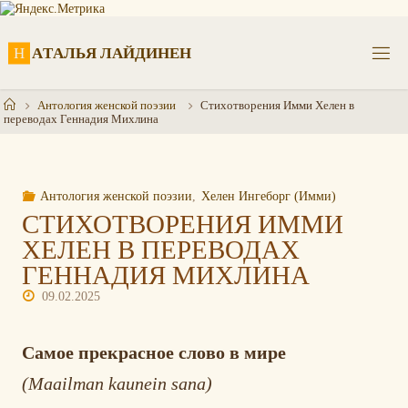
Перейти
к
содержимому
Н
А
Т
А
Л
Ь
Я
Л
А
Й
Д
И
Н
Е
Н
Главная
Антология женской поэзии
Стихотворения Имми Хелен в
переводах Геннадия Михлина
Антология женской поэзии
,
Хелен Ингеборг (Имми)
СТИХОТВОРЕНИЯ ИММИ
ХЕЛЕН В ПЕРЕВОДАХ
ГЕННАДИЯ МИХЛИНА
09.02.2025
Самое прекрасное слово в мире
(Maailman kaunein sana)