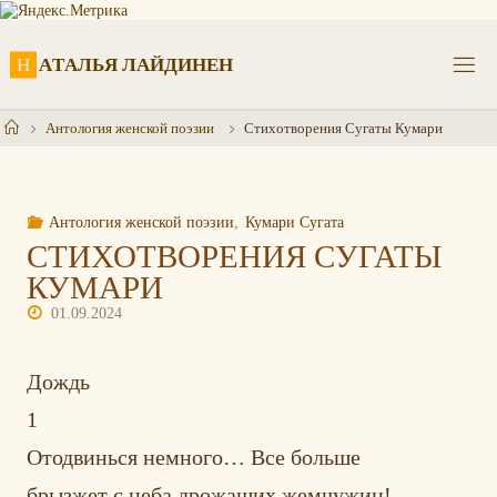
Перейти
к
содержимому
Н
А
Т
А
Л
Ь
Я
Л
А
Й
Д
И
Н
Е
Н
Главная
Антология женской поэзии
Стихотворения Сугаты Кумари
Антология женской поэзии
,
Кумари Сугата
СТИХОТВОРЕНИЯ СУГАТЫ
КУМАРИ
01.09.2024
Дождь
1
Отодвинься немного… Все больше
брызжет с неба дрожащих жемчужин!