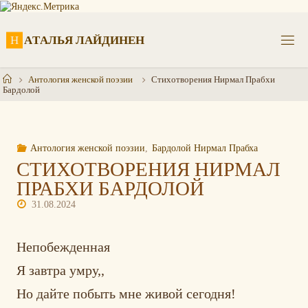
Перейти
к
содержимому
Н
А
Т
А
Л
Ь
Я
Л
А
Й
Д
И
Н
Е
Н
Главная
Антология женской поэзии
Стихотворения Нирмал Прабхи
Бардолой
Антология женской поэзии
,
Бардолой Нирмал Прабха
СТИХОТВОРЕНИЯ НИРМАЛ
ПРАБХИ БАРДОЛОЙ
31.08.2024
Непобежденная
Я завтра умру,,
Но дайте побыть мне живой сегодня!