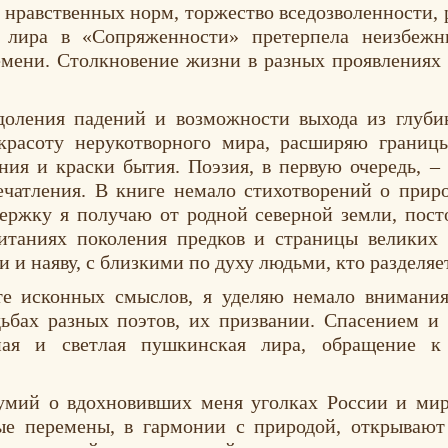
 нравственных норм, торжество вседозволенности, 
я лира в «Сопряженности» претерпела неизбежн
емени. Столкновение жизни в разных проявлениях
доления падений и возможности выхода из глуби
красоту нерукотворного мира, расширяю границы
ния и краски бытия. Поэзия, в первую очередь, –
чатления. В книге немало стихотворений о приро
ержку я получаю от родной северной земли, пост
китаниях поколения предков и страницы великих
и и наяву, с близкими по духу людьми, кто разделя
те исконных смыслов, я уделяю немало вниман
ьбах разных поэтов, их призвании. Спасением и
ьная и светлая пушкинская лира, обращение 
умий о вдохновивших меня уголках России и мир
ые перемены, в гармонии с природой, открывают