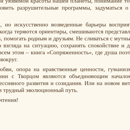
 уязвимой красоты нашей планеты, понимание тог
новить разрушительные программы, задуматься о
, но искусственно возведенные барьеры восприя
когда теряются ориентиры, смешиваются представле
ю, помогать родным и друзьям. Не сливаться с мутн
го взгляда на ситуацию, сохранять спокойствие и 
 всем этом – книга «Сопряженность», где душа по
вокруг.
юбви, опора на нравственные ценности, гуманиз
онии с Творцом являются объединяющим начало
ессивного развития и созидания. Или на новом ви
 и трудный эволюционный путь.
чтения!