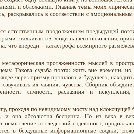
аниями и обложками. Главные темы моих лирическ
сь, раскрывались в соответствии с эмоциональны
тся естественным продолжением предыдущей поэт
орыми сталкиваются люди нашего поколения, причи
гла, что впереди – катастрофа всемирного размежев
 метафорическая протяженность мыслей в простр
ему. Такова судьба поэта: жить вне времени, но
оящее через призму прошлого и будущего, находить
 озвучивать их чаяния, чувства. Сборник объедин
ценности личности, раскаяния и искупления, 
игу, проходя по невидимому мосту над клокочущей б
е, и она абсолютна бесценна. Но из века в ве
ет осмысление последствий содеянного, продолжаю
ается в бездушные информационные сводки, сюж