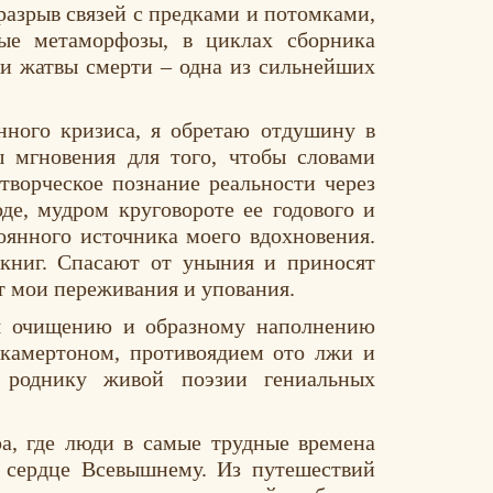
разрыв связей с предками и потомками,
ые метаморфозы, в циклах сборника
 и жатвы смерти – одна из сильнейших
нного кризиса, я обретаю отдушину в
 мгновения для того, чтобы словами
 творческое познание реальности через
де, мудром круговороте ее годового и
оянного источника моего вдохновения.
 книг. Спасают от уныния и приносят
ет мои переживания и упования.
ия очищению и образному наполнению
 камертоном, противоядием ото лжи и
к роднику живой поэзии гениальных
а, где люди в самые трудные времена
 сердце Всевышнему. Из путешествий