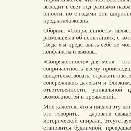
выходит в свет под разными назв
юности, но с годами они ширили
предлагала жизнь.
Сборник «Сопряженность» являе
размышляла об испытаниях, с кот
Тогда я и представить себе не мо
конфликты и вызовы.
«Сопряженность» для меня – это
сопричастность всему происходящ
свидетельствовать, отражать наст
сопереживать далеким и близким,
ответственности, уникальной 
возможностей и проявлений.
Мне кажется, что я писала эту кн
это говорить, – дарована свыш
исторической спирали, отсутству
становится будничной, превращ