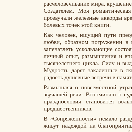
расчеловечивание мира, крушение
Создателем. Моя романтическа
прозвучали железные аккорды вр
болевых точек этой книги.
Как человек, ищущий пути прео
любви, образном погружении в 
запечатлеть ускользающие состоя
личный опыт, размышления и впе
тысячелетнего цикла. Силу и выд
Мудрость дарят закаленные в с
радость душевные встречи в памят
Размышляя о повсеместной утра
звучащей речи. Вспоминаю о суд
празднословия становится вол
предшественников.
В «Сопряженности» немало разд
живут надеждой на благоприятн