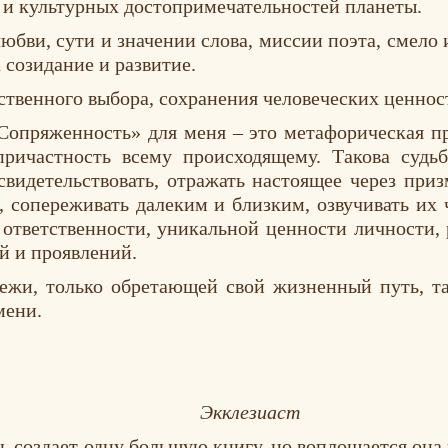
 и культурных достопримечательностей планеты.
юбви, сути и значении слова, миссии поэта, смело
 созидание и развитие.
ственного выбора, сохранения человеческих ценнос
«Сопряженность» для меня – это метафорическая п
причастность всему происходящему. Такова судь
свидетельствовать, отражать настоящее через при
, сопереживать далеким и близким, озвучивать их 
 ответственности, уникальной ценности личности,
й и проявлений.
дежи, только обретающей свой жизненный путь, 
мени.
езиаст
ь создает одну большую книгу, но воплощается она