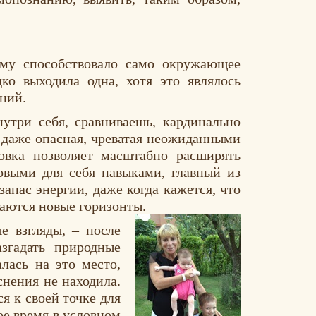
ему способствовало само окружающее
ко выходила одна, хотя это являлось
ний.
утри себя, сравниваешь, кардинально
, даже опасная, чреватая неожиданными
новка позволяет масштабно расширять
новыми для себя навыками, главный из
запас энергии, даже когда кажется, что
аются новые горизонты.
е взгляды, – после
згадать природные
лась на это место,
снения не находила.
 к своей точке для
ое время в условном