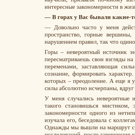
интересные закономерности в жи
— В горах у Вас бывали какие-
— Довольно часто у меня дейст
пространство, горные вершины,
нарушением правил, так что один
Горы – невероятный источник эн
пересматриваешь свои взгляды на
переменами, заставляющая силь
сознание, формировать характер
которых – преодоление. А еще я у
силы абсолютно исчерпаны, вдруг
У меня случались невероятные и
такого становишься мистиком, 
закономерности одного из нетип
изучала его, беседовала с коллег
Однажды мы вышли на маршрут с 
исследований, после завершения 