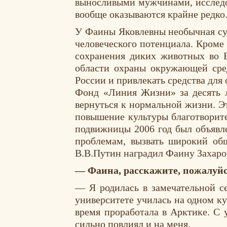
выносливыми мужчинами, исследо
вообще оказываются крайне редко
У Фаины Яковлевны необычная суд
человеческого потенциала. Кроме
сохранения диких животных во 
области охраны окружающей сред
России и привлекать средства для
Фонд «Линия Жизни» за десять л
вернуться к нормальной жизни. Э
повышение культуры благотворите
подвижницы 2006 год был объявл
проблемам, вызвать широкий об
В.В.Путин наградил Фаину Захаров
— Фаина, расскажите, пожалуйс
— Я родилась в замечательной се
университете училась на одном к
время проработала в Арктике. С 
сильно повлиял и на меня.