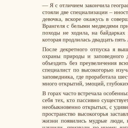
— Я с отличием закончила геогра
стояли две специализации – иност
девочка, вскоре окажусь в совер
Врангеля с белыми медведями при 
походы не ходила, на байдарках
которая продлилась двадцать пять 
После декретного отпуска я выш
охраны природы и заповедного 
объездить без преувеличения всю
специалист по высокогорью изуч
заповедника, где проработала ше
много открытий, эмоций, глубоки
В горах часто встречала особенны
себя тех, кто пассивно существу
необыкновенно открытых, с удиви
пространство высокогорья застав
жизни появились мудрые люди, 
научили, призвали по-иному вз