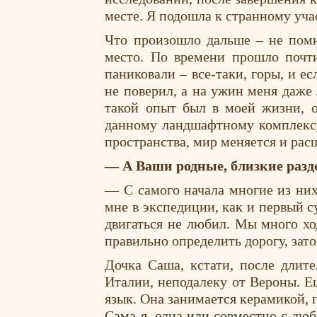
месте. Я подошла к странному у
Что произошло дальше – не помн
место. По времени прошло почти
паниковали – все-таки, горы, и е
не поверил, а на ужин меня даже
такой опыт был в моей жизни, о
данному ландшафтному комплексу.
пространства, мир меняется и расш
— А Ваши родные, близкие разд
— С самого начала многие из них
мне в экспедиции, как и первый 
двигаться не любил. Мы много хо
правильно определить дорогу, зато
Дочка Саша, кстати, после длит
Италии, неподалеку от Вероны. Е
язык. Она занимается керамикой, 
Сама я, одна или совместно с лю