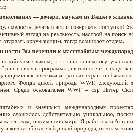
те.
в поколениях — дочери, внукам из Вашего жизне
ру, смелость делать шаги и совершать поступки! У
зитивный взгляд на реальность, настрой на поиск в
е отдавать окружающим, тогда возникает отдача.
ельности Вы перешли к масштабным международ
английским языком, то стала понемногу участво
 были сначала программы, связанные с исследова
ающимися коллегами из разных стран, побывала в и
мирного Фонда дикой природы WWF, следующий з
цией. Среди основателей WWF – сэр Питер Скот
сштабных и значимых международных проектах
ение сложилось действительно уникальное, поск
м качествам, пониманию мира. Я работала в Англ
у в жизни обитателей дикой природы, очень мотиви