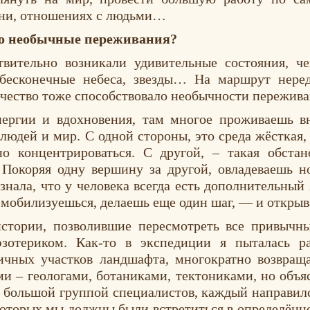
зни, отношениях с людьми…
то необычные переживания?
вительно возникали удивительные состояния, ч
 бесконечные небеса, звезды… На маршрут неред
очество тоже способствовало необычности пережива
ергии и вдохновения, там многое проживаешь вн
 людей и мир. С одной стороны, это среда жёсткая
но концентрироваться. С другой, – такая обста
. Покоряя одну вершину за другой, овладеваешь 
знала, что у человека всегда есть дополнительный 
 мобилизуешься, делаешь еще один шаг, — и открыв
стории, позволившие пересмотреть все привычны
эзотериком. Как-то в экспедиции я пыталась ра
ичных участков ландшафта, многократно возвраща
ами – геологами, ботаниками, тектониками, но объя
большой группой специалистов, каждый направился
которых мы должны были встретиться в определённ