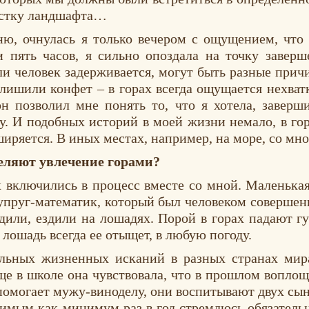
частку ландшафта…
ю, очнулась я только вечером с ощущением, что 
 пять часов, я сильно опоздала на точку заверш
сли человек задерживается, могут быть разные прич
 лишили конфет – в горах всегда ощущается нехва
н позволил мне понять то, что я хотела, заверш
 И подобных историй в моей жизни немало, в гор
иряется. В иных местах, например, на море, со мно
еляют увлечение горами?
 включились в процесс вместе со мной. Маленькая
супруг-математик, который был человеком совершен
дили, ездили на лошадях. Порой в горах падают г
 лошадь всегда ее отыщет, в любую погоду.
ельных жизненных исканий в разных странах мира
ще в школе она чувствовала, что в прошлом вопло
помогает мужу-виноделу, они воспитывают двух сын
бимым как минимум раз в год стремлюсь обязательн