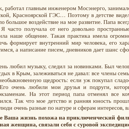
к, работал главным инженером Мосэнерго, занимал
ской, Красноярской ГЭС… Поэтому в детстве видел
ло большое воздействие на мое развитие. Папа всег
. Я часто получала от него довольно пространн
ила наше общение. Такая практика имела огромно
речь формирует внутренний мир человека, его ха
тимся, а написание писем, дневников дает шанс сф
чень любил музыку, следил за новинками. Был чел
тдых в Крым, залеживаться не давал: все члены сем
необыкновенную щедрость: если уж покупал сладос
 Его очень любили мои друзья и подруги, котор
экзаменам. На этот период папа отменял все ко
тился. Так что мое детство и ранняя юность прош
люди очень разные по натуре и сферам интересов, в
е Ваша жизнь похожа на приключенческий филь
ьная женщина, связали себя с суровой экспедиц