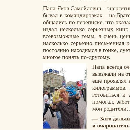
Папа Яков Самойлович – энергети
бывал в командировках – на Брат
общались по переписке, что оказа
издал несколько серьезных книг
всевозможные темы, я очень цен
насколько серьезно письменная 
постоянно находимся в гонке, суе
многое понять по-другому.
Папа всегда о
выезжали на о
еще проявлял 
килограммов.
готовиться к 
помогал, забо
мои родители, 
— Зато дальш
и очаровател