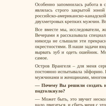
Особенно запомнилась работа в с
являлась строго закрытой зоной
российско-американско-канадск
двухметровых крепких мужчин. Вп
Все вместе мы, исследователи, 
Вечерами я рассказывала специал
никогда не слышали эти прекрасн
окрестностями. В наши задачи вхо
вырвать зуб и одеть ошейник. М
самое.
Остров Врангеля – для меня се
постоянно испытывала эйфорию. 
мужчинами и женщинами, многому
— Почему Вы решили создать и
подтолкнуло?
— Может быть, это звучит нескол
надо двигаться, и сбить меня с э