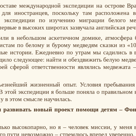
оставе международной экспедиции на острове Вра
 для иностранцев, поскольку там расположена в
ой экспедиции по изучению миграции белого м
ервые в высоких широтах зазвучала английская реч
жили в небольшом аскетичном домике, атмосфера 
истам по белому и бурому медведям сказки из «1
ые истории. Ежедневно по утрам мы садились в в
дило следующее: найти и обездвижить белую медведи
оей сферой ответственности являлись медвежата 
рьезнейший жизненный опыт. Условия пребывания
В этой экспедиции я больше поняла о правильном
 в этом смысле научилась.
 развивать новый проект помощи детям – Фон
ько высокопарно, но я – человек миссии, у меня 
того пути невозможно – стремлюсь вперед уверенно,