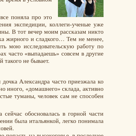
все поняла про это
ения экспедиции, коллеги-ученые уже
ины. В тот вечер моим рассказам никто
тка жирного и сладкого… Тем не менее,
ить мою исследовательскую работу по
ах часто «выпадаешь» совсем в другие
й такого не бывает.
 дочка Александра часто приезжала ко
но иного, «домашнего» склада, активно
устые туманы, человек сам не способен
 сейчас обосновалась в горной части
щении была итальянкой, легко понимала
овей.
о попасть на высокогорье, в последнее