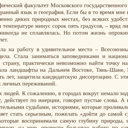
фический факультет Московского государственного
ранный язык и география. Если бы в то время мне к
шенно диких природных местах, без всяких удобст
температуре минус сорок пять градусов, – вряд ли
 никогда не сплавлялась. Но потом жизнь опроки
лет.
ла на работу в удивительное место – Всесоюзны
дела. Стала заниматься заповедниками и национ
 страну, практически невозможно найти точку на 
ала ландшафты на Дальнем Востоке, Тянь-Шане, 
сть лет, защитила кандидатскую диссертацию. С э
х личных переживаний.
х людей. К сожалению, в городах вокруг немало ход
ет, действует по инерции, говорит пустые слова. 
тельными судьбами, историями, которые проливали
ляет стать серьезным, пожелать «дойти до самой с
которые воспринимали самую глубину природы, я
глянуть на мир, провести большую работу по са