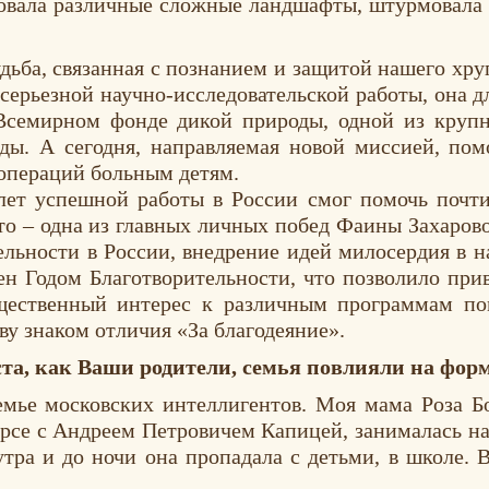
вала различные сложные ландшафты, штурмовала г
.
ьба, связанная с познанием и защитой нашего хру
 серьезной научно-исследовательской работы, она 
Всемирном фонде дикой природы, одной из круп
ы. А сегодня, направляемая новой миссией, помо
 операций больным детям.
ет успешной работы в России смог помочь почти
то – одна из главных личных побед Фаины Захаров
льности в России, внедрение идей милосердия в 
ен Годом Благотворительности, что позволило пр
щественный интерес к различным программам по
у знаком отличия «За благодеяние».
та, как Ваши родители, семья повлияли на фор
мье московских интеллигентов. Моя мама Роза Бо
урсе с Андреем Петровичем Капицей, занималась на
утра и до ночи она пропадала с детьми, в школе.