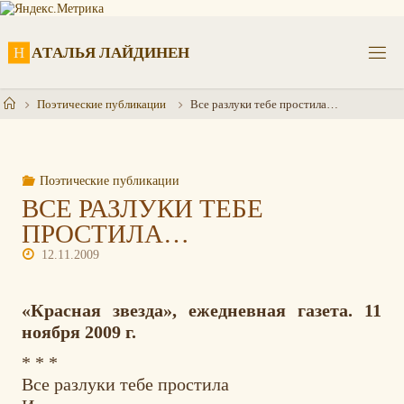
Перейти
к
содержимому
Н
А
Т
А
Л
Ь
Я
Л
А
Й
Д
И
Н
Е
Н
Главная
Поэтические публикации
Все разлуки тебе простила…
Поэтические публикации
ВСЕ РАЗЛУКИ ТЕБЕ
ПРОСТИЛА…
12.11.2009
«Красная звезда», ежедневная газета. 11
ноября 2009 г.
* * *
Все разлуки тебе простила