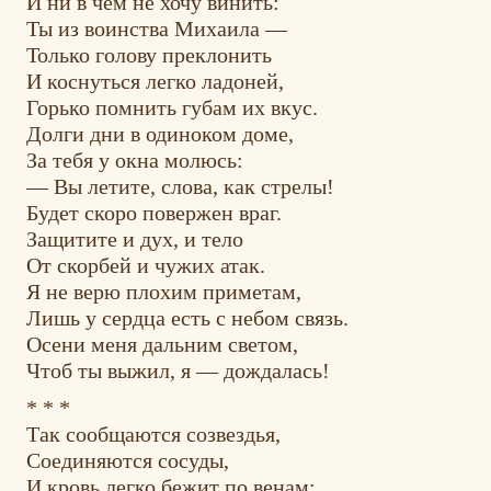
И ни в чем не хочу винить:
Ты из воинства Михаила —
Только голову преклонить
И коснуться легко ладоней,
Горько помнить губам их вкус.
Долги дни в одиноком доме,
За тебя у окна молюсь:
— Вы летите, слова, как стрелы!
Будет скоро повержен враг.
Защитите и дух, и тело
От скорбей и чужих атак.
Я не верю плохим приметам,
Лишь у сердца есть с небом связь.
Осени меня дальним светом,
Чтоб ты выжил, я — дождалась!
* * *
Так сообщаются созвездья,
Соединяются сосуды,
И кровь легко бежит по венам: