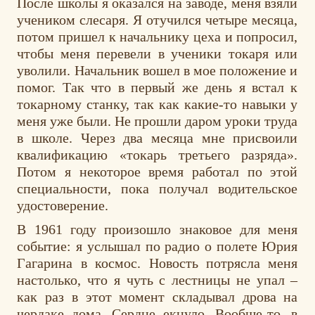
После школы я оказался на заводе, меня взяли
учеником слесаря. Я отучился четыре месяца,
потом пришел к начальнику цеха и попросил,
чтобы меня перевели в ученики токаря или
уволили. Начальник вошел в мое положение и
помог. Так что в первый же день я встал к
токарному станку, так как какие-то навыки у
меня уже были. Не прошли даром уроки труда
в школе. Через два месяца мне присвоили
квалификацию «токарь третьего разряда».
Потом я некоторое время работал по этой
специальности, пока получал водительское
удостоверение.
В 1961 году произошло знаковое для меня
событие: я услышал по радио о полете Юрия
Гагарина в космос. Новость потрясла меня
настолько, что я чуть с лестницы не упал –
как раз в этот момент складывал дрова на
чердаке дома. Сердце екнуло. Вообще-то, в