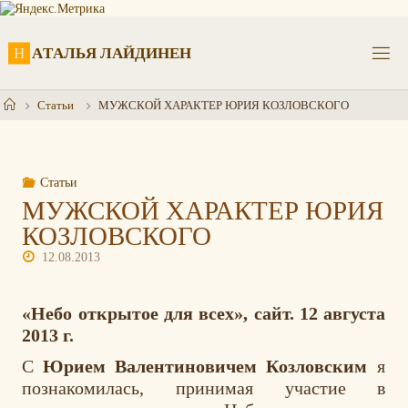
Перейти
к
содержимому
Н
А
Т
А
Л
Ь
Я
Л
А
Й
Д
И
Н
Е
Н
Главная
Статьи
МУЖСКОЙ ХАРАКТЕР ЮРИЯ КОЗЛОВСКОГО
Статьи
МУЖСКОЙ ХАРАКТЕР ЮРИЯ
КОЗЛОВСКОГО
12.08.2013
«Небо открытое для всех», сайт. 12 августа
2013 г.
С
Юрием Валентиновичем Козловским
я
познакомилась, принимая участие в