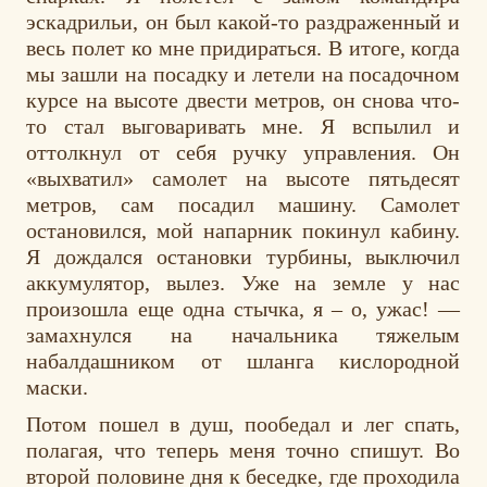
эскадрильи, он был какой-то раздраженный и
весь полет ко мне придираться. В итоге, когда
мы зашли на посадку и летели на посадочном
курсе на высоте двести метров, он снова что-
то стал выговаривать мне. Я вспылил и
оттолкнул от себя ручку управления. Он
«выхватил» самолет на высоте пятьдесят
метров, сам посадил машину. Самолет
остановился, мой напарник покинул кабину.
Я дождался остановки турбины, выключил
аккумулятор, вылез. Уже на земле у нас
произошла еще одна стычка, я – о, ужас! —
замахнулся на начальника тяжелым
набалдашником от шланга кислородной
маски.
Потом пошел в душ, пообедал и лег спать,
полагая, что теперь меня точно спишут. Во
второй половине дня к беседке, где проходила