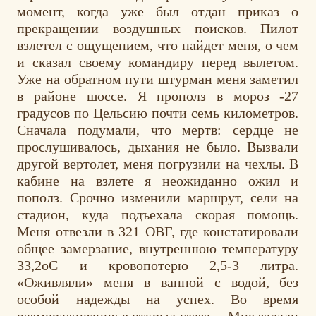
момент, когда уже был отдан приказ о
прекращении воздушных поисков. Пилот
взлетел с ощущением, что найдет меня, о чем
и сказал своему командиру перед вылетом.
Уже на обратном пути штурман меня заметил
в районе шоссе. Я прополз в мороз -27
градусов по Цельсию почти семь километров.
Сначала подумали, что мертв: сердце не
прослушивалось, дыхания не было. Вызвали
другой вертолет, меня погрузили на чехлы. В
кабине на взлете я неожиданно ожил и
пополз. Срочно изменили маршрут, сели на
стадион, куда подъехала скорая помощь.
Меня отвезли в 321 ОВГ, где констатировали
общее замерзание, внутреннюю температуру
33,2оС и кровопотерю 2,5-3 литра.
«Оживляли» меня в ванной с водой, без
особой надежды на успех. Во время
размораживания я открыл глаза… Мне задали