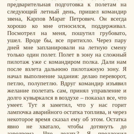
предварительная подготовка к полетам на
следующий летный день, пришел командир
звена, Карпов Марат Петрович. Он всегда
хорошо ко мне относился, поддерживал.
Посмотрел на меня, пошутил грубовато,
ушел. Вроде бы, все притихло. Через пару
дней мне запланировали на летную смену
только один полет. Полет в зону на сложный
пилотаж уже с командиром полка. Дали нам
после взлета дальнюю пилотажную зону. Я
начал выполнение задания: делаю переворот,
петлю, полупетлю. Вдруг командир изъявил
желание полетать сам, принял управление и
долго кувыркался в воздухе – показал все, что
умеет. Тут я заметил, что у нас горит
лампочка аварийного остатка топлива, и через
некоторое время сказал ему об этом. Остатка
явно не хватало, чтобы дотянуть до
аэродрома. Что делать? Я предложил