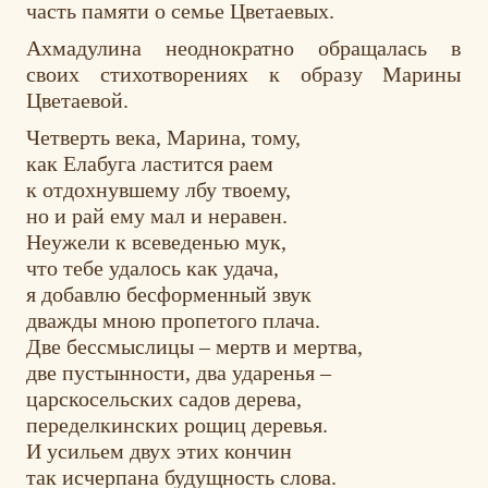
часть памяти о семье Цветаевых.
Ахмадулина неоднократно обращалась в
своих стихотворениях к образу Марины
Цветаевой.
Четверть века, Марина, тому,
как Елабуга ластится раем
к отдохнувшему лбу твоему,
но и рай ему мал и неравен.
Неужели к всеведенью мук,
что тебе удалось как удача,
я добавлю бесформенный звук
дважды мною пропетого плача.
Две бессмыслицы – мертв и мертва,
две пустынности, два ударенья –
царскосельских садов дерева,
переделкинских рощиц деревья.
И усильем двух этих кончин
так исчерпана будущность слова.