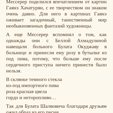
Мессерер поделился впечатлением от картин
Гаянэ Хачатурян, с ее творчеством он знаком
очень давно. Для него в картинах Гаянэ
оживает загадочный, таинственный мир
необыкновенных фантазий художницы.
А еще Мессерер вспомнил о том, как
однажды они с Беллой Ахмадулиной
навещали больного Булата Окуджаву в
больнице и принесли ему розу в бутылке из
под пива, потому, что больше ему после
сердечного приступа ничего принести было
нельзя.
В склянке темного стекла
из-под импортного пива
роза красная цвела
гордо и неторопливо…
Так для Булата Шалвовича благодаря друзьям
ожил образ из его песни.