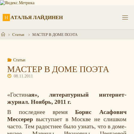
Перейти
к
содержимому
Н
А
Т
А
Л
Ь
Я
Л
А
Й
Д
И
Н
Е
Н
Главная
Статьи
МАСТЕР В ДОМЕ ПОЭТА
Статьи
МАСТЕР В ДОМЕ ПОЭТА
08.11.2011
«Гостин
ая», литературный интернет-
журнал. Ноябрь, 2011 г.
В последнее время
Борис Асафович
Мессерер
выступает в Москве не слишком
часто. Тем радостнее было узнать, что в доме-
музее Марины Ивановны Цветаевой