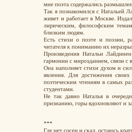
мне поэта содержались размышле
Так я познакомился с
Натальей Л
живет и работает в Москве. Издал
лирическим, философским темам
близким людям.
Есть стихи о поэте и поэзии, р
читателя к пониманию их неразры
Произведения
Натальи Лайдинен
гармонии с мирозданием, связи с 
Она наполняет стихи духом и сил
явления. Для достижения свои
поэтическим чтениям в самых раз
студентами.
Не так давно
Наталья
в очередн
признанию, горы вдохновляют и з
***
Где нет сосен и скал, остаюсь кра