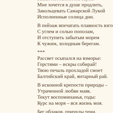
Мне хочется в душе продлить,
Закольцевать Самарской Лукой
Исполненные солнца дни.
В пейзаж впечатать плавность взг
С углем и солью пополам,
И отступить забытым морем
К чужим, холодным берегам.
***
Рассвет осыпался на взморье:
Горстями – искры собирай!
Твою печаль прохладой смоет
Балтийский край, янтарный рай.
В исконной крепости природы –
Утраченной любви маяк.
Текут воспоминанья, годы:
Курс на моря – вся жизнь моя.
Бег облаков, причуды тени,