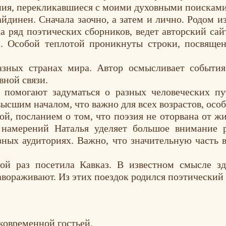
ния, перекликавшиеся с моими духовными поисками
айдинен
. Сначала заочно, а затем и лично. Родом 
а ряд поэтических сборников, ведет авторский сай
. Особой теплотой проникнуты строки, посвящен
азных странах мира. Автор осмысливает события
вной связи.
помогают задуматься о разных человеческих пут
высшим началом, что важно для всех возрастов, осо
ой, посланием о том, что поэзия не оторвана от ж
х намерений
Наталья
уделяет большое внимание р
ных аудиториях. Важно, что значительную часть 
ой раз посетила Кавказ. В известном смысле зд
авораживают. Из этих поездок родился поэтически
тковременной гостьей,