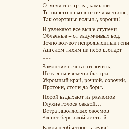
Отмели и острова, камыши.
Ты ничего на холсте не изменишь,
Так очертанья вольны, хороши!
И увлекают все выше ступени
Облачные – от задумчивых вод,
Точно вот-вот непроявленный ген
Ангелом тихим на небо взойдет.
***
Заманчиво счета отсрочить,
Но волны времени быстры.
Укромный край, речной, сорочий, 
Протоки, степи да боры.
Порой вздыхают из разломов
Глухие голоса секвой…
Ветра заволжских окоемов
Звенят березовой листвой.
Какая необъятность звука!