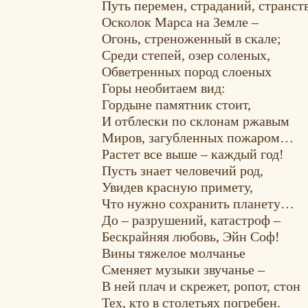
Путь перемен, страданий, странст
Осколок Марса на Земле –
Огонь, стреноженный в скале;
Среди степей, озер соленых,
Обветренных пород слоеных
Горы необитаем вид:
Гордыне памятник стоит,
И отблески по склонам ржавым
Миров, загубленных пожаром…
Растет все выше – каждый год!
Пусть знает человечий род,
Увидев красную примету,
Что нужно сохранить планету…
До – разрушений, катастроф –
Бескрайняя любовь, Эйн Соф!
Вины тяжелое молчанье
Сменяет музыки звучанье –
В ней плач и скрежет, ропот, стон
Тех, кто в столетьях погребен.