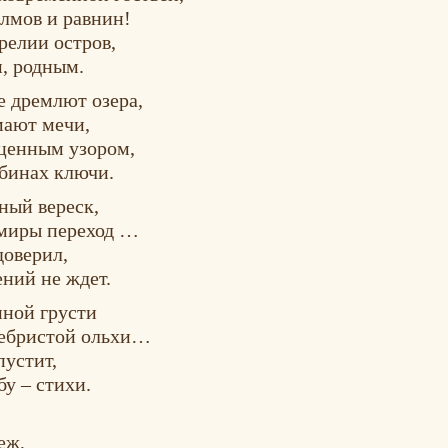
олмов и равнин!
релии остров,
м, родным.
е дремлют озера,
мают мечи,
оценным узором,
убинах ключи.
ный вереск,
 миры переход …
доверил,
ний не ждет.
нной грусти
ребристой ольхи…
пустит,
бу – стихи.
еж,