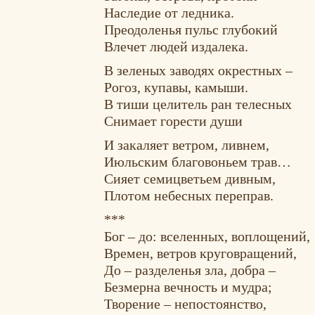
Наследие от ледника.
Преодоленья пульс глубокий
Влечет людей издалека.
В зеленых заводях окрестных –
Рогоз, купавы, камыши.
В тиши целитель ран телесных
Снимает горести души
И закаляет ветром, ливнем,
Июльским благовоньем трав…
Сияет семицветьем дивным,
Плотом небесных переправ.
***
Бог – до: вселенных, воплощений,
Времен, ветров круговращений,
До – разделенья зла, добра –
Безмерна вечность и мудра;
Творение – непостоянство,