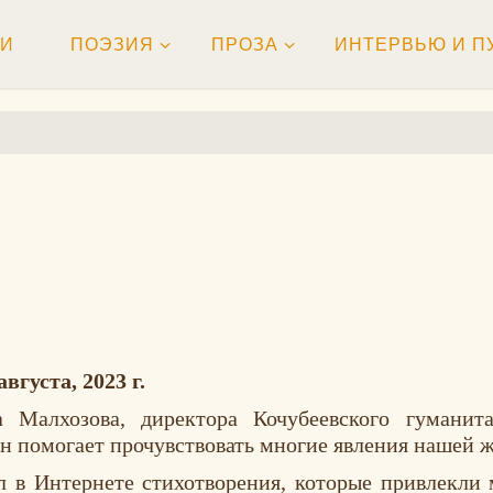
ТИ
ПОЭЗИЯ
ПРОЗА
ИНТЕРВЬЮ И П
вгуста, 2023 г.
а Малхозова
, директора Кочубеевского гуманит
н помогает прочувствовать многие явления нашей 
л в Интернете стихотворения, которые привлекли