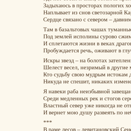
Задыхаюсь в просторах пологих х
Наплывает из снов светозарной Ка
Сердце связано с севером – давни
Там в базальтовых чашах туманны
Под землей исполины сурово сжи
И сплетаются жизни в веках драг
Пробуждается речь, оживают в гл
Искры звезд – на болотах затеплен
Шелест весел, незримый в другие
Кто судьбу свою мудрым истокам 
Никуда не спешит, никаких измене
Я навеки раба неизбывной завеща
Среди медленных рек и стогов се
Властный север уже никогда не от
И вернет мою душу развеять по не
***
В раме лесов – левитановский Сен