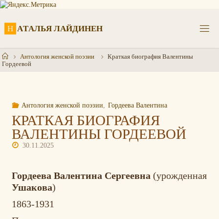
Перейти
к
содержимому
Н
А
Т
А
Л
Ь
Я
Л
А
Й
Д
И
Н
Е
Н
Главная
Антология женской поэзии
Краткая биография Валентины
Гордеевой
Антология женской поэзии
,
Гордеева Валентина
КРАТКАЯ БИОГРАФИЯ
ВАЛЕНТИНЫ ГОРДЕЕВОЙ
30.11.2025
Гордеева Валентина Сергеевна
(урожденная
Ушакова
)
1863-1931