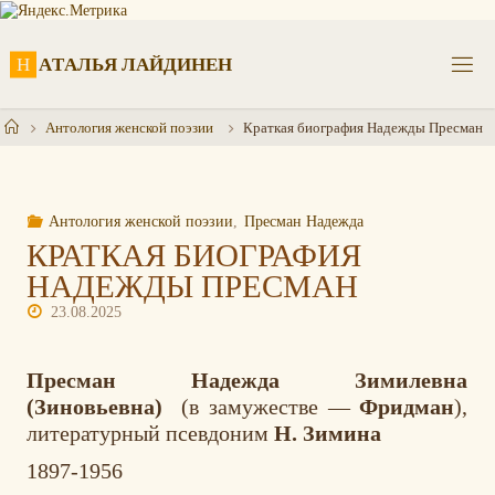
Перейти
к
содержимому
Н
А
Т
А
Л
Ь
Я
Л
А
Й
Д
И
Н
Е
Н
Главная
Антология женской поэзии
Краткая биография Надежды Пресман
Антология женской поэзии
,
Пресман Надежда
КРАТКАЯ БИОГРАФИЯ
НАДЕЖДЫ ПРЕСМАН
23.08.2025
Пресман Надежда Зимилевна
(Зиновьевна)
(в замужестве —
Фридман
),
литературный псевдоним
Н. Зимина
1897-1956