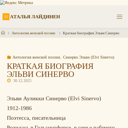
Перейти
к
содержимому
Н
А
Т
А
Л
Ь
Я
Л
А
Й
Д
И
Н
Е
Н
Главная
Антология женской поэзии
Краткая биография Эльви Синерво
Антология женской поэзии
,
Синерво Эльви (Elvi Sinervo)
КРАТКАЯ БИОГРАФИЯ
ЭЛЬВИ СИНЕРВО
30.12.2025
Эльви Ауликки Синерво (
Elvi Sinervo)
1912-1986
Поэтесса, писательница
Родилась в Гельсингфорсе, в семье рабочего.