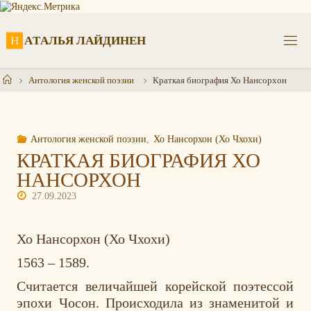
Перейти
к
содержимому
Н
А
Т
А
Л
Ь
Я
Л
А
Й
Д
И
Н
Е
Н
Главная
Антология женской поэзии
Краткая биография Хо Нансорхон
Антология женской поэзии
,
Хо Нансорхон (Хо Чхохи)
КРАТКАЯ БИОГРАФИЯ ХО
НАНСОРХОН
27.09.2023
Хо Нансорхон (Хо Чхохи)
1563 – 1589.
Считается величайшей корейской поэтессой
эпохи Чосон. Происходила из знаменитой и