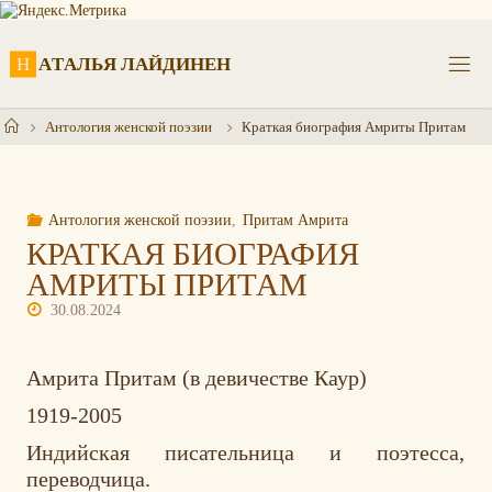
Перейти
к
содержимому
Н
А
Т
А
Л
Ь
Я
Л
А
Й
Д
И
Н
Е
Н
Главная
Антология женской поэзии
Краткая биография Амриты Притам
Антология женской поэзии
,
Притам Амрита
КРАТКАЯ БИОГРАФИЯ
АМРИТЫ ПРИТАМ
30.08.2024
Амрита Притам (в девичестве Каур)
1919-2005
Индийская писательница и поэтесса,
переводчица.