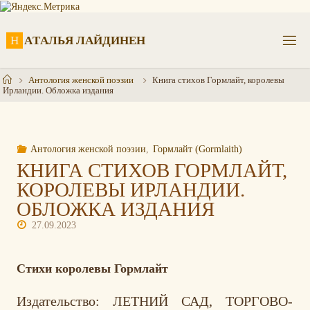
Перейти
к
содержимому
Н
А
Т
А
Л
Ь
Я
Л
А
Й
Д
И
Н
Е
Н
Главная
Антология женской поэзии
Книга стихов Гормлайт, королевы
Ирландии. Обложка издания
Антология женской поэзии
,
Гормлайт (Gormlaith)
КНИГА СТИХОВ ГОРМЛАЙТ,
КОРОЛЕВЫ ИРЛАНДИИ.
ОБЛОЖКА ИЗДАНИЯ
27.09.2023
Стихи королевы Гормлайт
Издательство: ЛЕТНИЙ САД, ТОРГОВО-