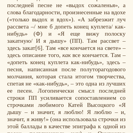
последней песне не «выдох сожаленья», а
слова благодарности, произнесенные на вдохе
(«только выдох и вдох»). «А забрезжит луч
рассвета –/ мне б допеть конец куплета/ как-
нибудь» (Ф) и «Я еще вижу полоску
закатную/ И я дышу» (ПП). Там рассвет –
здесь закат[6]. Там «все кончается на свете» –
здесь описание того,
как
все кончается. Там –
«допеть конец куплета как-нибудь», здесь –
песня, написанная после полуторагодового
молчания, которая стала итогом творчества,
спетая не «как-нибудь», – это одна из лучших
ее песен. Логопеически смысл последней
строки ПП усиливается сопоставлением со
строчками любимого Катей Высоцкого «Я
дышу – и значит, я люблю! Я люблю – и,
значит, я живу!» (она использовала строчки из
этой баллады в качестве эпиграфа к одной из