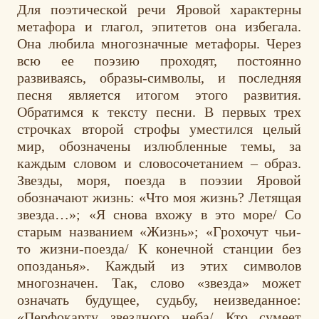
Для поэтической речи Яровой характерны
метафора и глагол, эпитетов она избегала.
Она любила многозначные метафоры. Через
всю ее поэзию проходят, постоянно
развиваясь, образы-символы, и последняя
песня является итогом этого развития.
Обратимся к тексту песни. В первых трех
строчках второй строфы уместился целый
мир, обозначены излюбленные темы, за
каждым словом и словосочетанием – образ.
Звезды, моря, поезда в поэзии Яровой
обозначают жизнь: «Что моя жизнь? Летящая
звезда…»; «Я снова вхожу в это море/ Со
старым названием «Жизнь»; «Грохочут чьи-
то жизни-поезда/ К конечной станции без
опозданья». Каждый из этих символов
многозначен. Так, слово «звезда» может
означать будущее, судьбу, неизведанное:
«Перфокарту звездного неба/ Кто сумеет