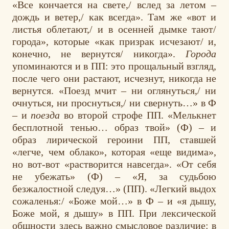
«Все кончается на свете,/ вслед за летом –
дождь и ветер,/ как всегда». Там же «вот и
листья облетают,/ и в осенней дымке тают/
города», которые «как призрак исчезают/ и,
конечно, не вернутся/ никогда».
Города
упоминаются и в ПП: это прощальный взгляд,
после чего они растают, исчезнут, никогда не
вернутся. «Поезд мчит – ни оглянуться,/ ни
очнуться, ни проснуться,/ ни свернуть…» в Ф
– и
поезда
во второй строфе ПП. «Мелькнет
бесплотной тенью… образ твой» (Ф) – и
образ лирической героини ПП, ставшей
«легче, чем облако», которая «еще видима»,
но вот-вот «растворится навсегда». «От себя
не убежать» (Ф) – «Я, за судьбою
безжалостной следуя…» (ПП). «Легкий выдох
сожаленья:/ «Боже мой…» в Ф – и «я дышу,
Боже мой, я дышу» в ПП. При лексической
общности здесь важно смысловое различие: в