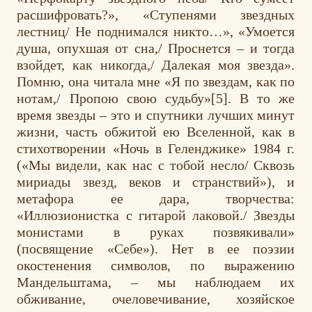
расшифровать?», «Ступенями звездных
лестниц/ Не поднимался никто…», «Умоется
душа, опухшая от сна,/ Проснется – и тогда
взойдет, как никогда,/ Далекая моя звезда».
Помню, она читала мне «Я по звездам, как по
нотам,/ Пропою свою судьбу»[5]. В то же
время звезды – это и спутники лучших минут
жизни, часть обжитой ею Вселенной, как в
стихотворении «Ночь в Геленджике» 1984 г.
(«Мы видели, как нас с тобой несло/ Сквозь
мириады звезд, веков и странствий»), и
метафора ее дара, творчества:
«Иллюзионистка с гитарой лаковой./ Звезды
монистами в руках позвякивали»
(посвящение «Себе»). Нет в ее поэзии
окостенения символов, по выражению
Мандельштама, – мы наблюдаем их
обживание, очеловечивание, хозяйское