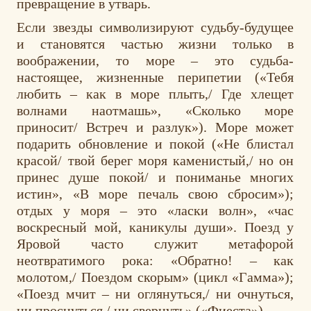
превращение в утварь.
Если звезды символизируют судьбу-будущее
и становятся частью жизни только в
воображении, то море – это судьба-
настоящее, жизненные перипетии («Тебя
любить – как в море плыть,/ Где хлещет
волнами наотмашь», «Сколько море
приносит/ Встреч и разлук»). Море может
подарить обновление и покой («Не блистал
красой/ твой берег моря каменистый,/ но он
принес душе покой/ и пониманье многих
истин», «В море печаль свою сбросим»);
отдых у моря – это «ласки волн», «час
воскресный мой, каникулы души». Поезд у
Яровой часто служит метафорой
неотвратимого рока: «Обратно! – как
молотом,/ Поездом скорым» (цикл «Гамма»);
«Поезд мчит – ни оглянуться,/ ни очнуться,
ни проснуться,/ ни свернуть» («Фиеста»).