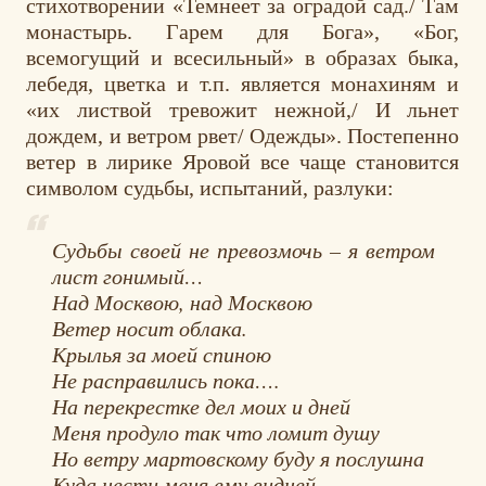
стихотворении «Темнеет за оградой сад./ Там
монастырь. Гарем для Бога», «Бог,
всемогущий и всесильный» в образах быка,
лебедя, цветка и т.п. является монахиням и
«их листвой тревожит нежной,/ И льнет
дождем, и ветром рвет/ Одежды». Постепенно
ветер в лирике Яровой все чаще становится
символом судьбы, испытаний, разлуки:
Судьбы своей не превозмочь – я ветром
лист гонимый…
Над Москвою, над Москвою
Ветер носит облака.
Крылья за моей спиною
Не расправились пока….
На перекрестке дел моих и дней
Меня продуло так что ломит душу
Но ветру мартовскому буду я послушна
Куда нести меня ему видней