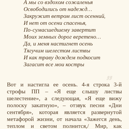
А мы со вздохом сожаленья
Освободились от надежд…
Закружит ветром лист осенний,
И нет от осени спасенья,
По-сумасшедшему завертит
Моих земных дорог веретено…
Да, и меня настигнет осень
Тягучим шелестом листвы
И как траву дождем подкосит
Загасит все мои костры
Вот и настигла ее осень. 4-я строка 3-й
строфы ПП – «Я еще слышу листвы
шелестение», а следующая, «Я еще вижу
полоску закатную», – отзвук песни «Дни
сентября», которая является развернутой
метафорой жизни, от начала «Зажегся день,
теплом и светом полнится,/ Мир, как