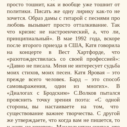
просто тошнит, как и вообще уже тошнит от
политики. Писать же одну лирику как-то не
хочется. Образ дамы с гитарой с песнями про
любовь вызывает просто отталкивание. Так
что кризис не настроенческий, а, что ли,
принципиальный». В мае 1992 года, вскоре
после второго приезда в США, Катя говорила
на концерте в Вест Хартфорде, что
«разотождествилась со своей профессией»:
«Давно не писала. Меня не интересует судьба
моих стихов, моих песен. Катя Яровая – это
прежде всего человек. Бард – это способ
самовыражения, один из многих». В
«Диалогах с Бродским» С.Волков пытался
прояснить точку зрения поэта: «С одной
стороны, вы настаиваете на том, что
существование важнее творчества. С другой
же утверждаете, что когда вам не пишется, то
и жить не хочется». Мандельштам считал, что