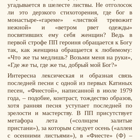
угадывается в шелесте листвы. Не отголосок
ли это дерзкого стихоторения, где бог в
монастыре-«гареме» «листвой тревожит
нежной» и «ветром рвет одежды»
посвятивших ему себя женщин? Ведь в
первой строфе ПП героиня обращается к Богу
так, как женщина обращается к любимому:
«Что же ты медлишь? Возьми меня на руки»,
«Где же ты, где же ты, добрый мой Бог?»
Интересна лексическая и образная связь
последней песни с одной из первых Катиных
песен, «Фиестой», написанной в июле 1979
года, – подобие, контраст, тождество образов,
хотя ранняя песня уступает последней по
зрелости и мастерству. В ПП присутствует
метафора лета («солнцем залитые
пристани»), за которым следует осень («аллеи
с осенними листьями»), в «Фиесте» (Ф) –