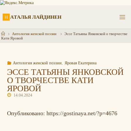
Перейти
к
содержимому
Н
А
Т
А
Л
Ь
Я
Л
А
Й
Д
И
Н
Е
Н
Главная
Антология женской поэзии
Эссе Татьяны Янковской о творчестве
Кати Яровой
Антология женской поэзии
,
Яровая Екатерина
ЭССЕ ТАТЬЯНЫ ЯНКОВСКОЙ
О ТВОРЧЕСТВЕ КАТИ
ЯРОВОЙ
14.04.2024
Опубликовано: https://gostinaya.net/?p=4676