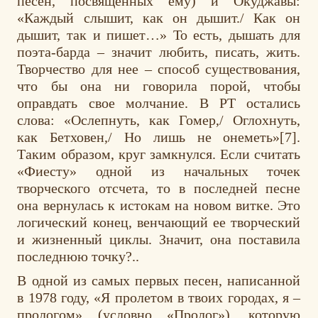
песен, посвященных ему) и Окуджавы:
«Каждый слышит, как он дышит./ Как он
дышит, так и пишет…» То есть, дышать для
поэта-барда – значит любить, писать, жить.
Творчество для нее – способ существования,
что бы она ни говорила порой, чтобы
оправдать свое молчание. В РТ остались
слова: «Ослепнуть, как Гомер,/ Оглохнуть,
как Бетховен,/ Но лишь не онеметь»[7].
Таким образом, круг замкнулся. Если считать
«Фиесту» одной из начальных точек
творческого отсчета, то в последней песне
она вернулась к истокам на новом витке. Это
логический конец, венчающий ее творческий
и жизненный циклы. Значит, она поставила
последнюю точку?..
В одной из самых первых песен, написанной
в 1978 году, «Я пролетом в твоих городах, я –
прологом» (условно «Пролог»), которую