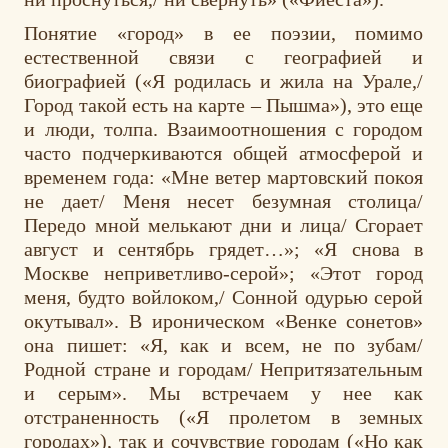
Понятие «город» в ее поэзии, помимо
естественной связи с географией и
биографией («Я родилась и жила на Урале,/
Город такой есть на карте – Пышма»), это еще
и люди, толпа. Взаимоотношения с городом
часто подчеркиваются общей атмосферой и
временем года: «Мне ветер мартовский покоя
не дает/ Меня несет безумная столица/
Передо мной мелькают дни и лица/ Сгорает
август и сентябрь грядет…»; «Я снова в
Москве неприветливо-серой»; «Этот город
меня, будто войлоком,/ Сонной одурью серой
окутывал». В ироническом «Венке сонетов»
она пишет: «Я, как и всем, не по зубам/
Родной стране и городам/ Непритязательным
и серым». Мы встречаем у нее как
отстраненность («Я пролетом в земных
городах»), так и сочувствие городам («Но как