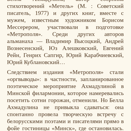
стихотворений «Метель» (
М. : Советский
писатель, 1977) и других книг
, вместе с
мужем, известным художником Борисом
Мессерером, участвовали в подготовке
«Метрополя». Среди других авторов
альманаха — Владимир Высоцкий, Андрей
Вознесенский, Юз Алешковский, Евгений
Рейн, Генрих Сапгир, Юрий Карабчиевский,
Юрий Кублановский…
Следствием издания «Метрополя» стали
«оргвыводы»: в частности, запланированное
поэтическое мероприятие Ахмадулиной в
Минской филармонии, которое намеревались
посетить сотни горожан, отменили. Но Белла
Ахмадулина не привыкла сдаваться: она
спонтанно провела творческую встречу с
белорусскими поэтами и писателями прямо в
фойе гостиницы «Минск», где остановилась.