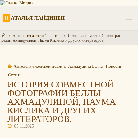
Перейти
к
содержимому
Н
А
Т
А
Л
Ь
Я
Л
А
Й
Д
И
Н
Е
Н
Главная
Антология женской поэзии
История совместной фотографии
Беллы Ахмадулиной, Наума Кислика и других литераторов.
Антология женской поэзии
,
Ахмадулина Белла
,
Новости
,
Статьи
ИСТОРИЯ СОВМЕСТНОЙ
ФОТОГРАФИИ БЕЛЛЫ
АХМАДУЛИНОЙ, НАУМА
КИСЛИКА И ДРУГИХ
ЛИТЕРАТОРОВ.
05.11.2025