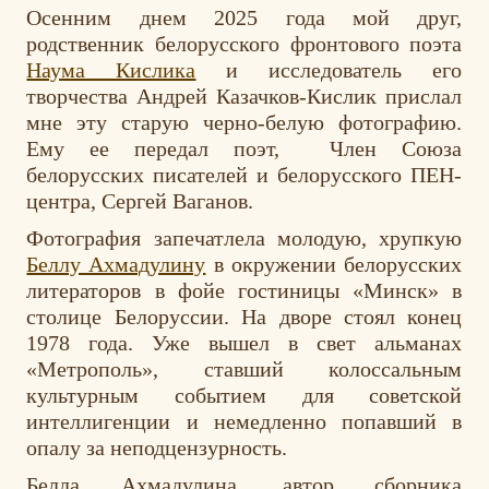
Осенним днем 2025 года мой друг,
родственник белорусского фронтового поэта
Наума Кислика
и исследователь его
творчества Андрей Казачков-Кислик прислал
мне эту старую черно-белую фотографию.
Ему ее передал поэт, Член Союза
белорусских писателей и белорусского ПЕН-
центра, Сергей Ваганов.
Фотография запечатлела молодую, хрупкую
Беллу Ахмадулину
в окружении белорусских
литераторов в фойе гостиницы «Минск» в
столице Белоруссии. На дворе стоял конец
1978 года. Уже вышел в свет альманах
«Метрополь», ставший колоссальным
культурным событием для советской
интеллигенции и немедленно попавший в
опалу за неподцензурность.
Белла Ахмадулина, автор сборника