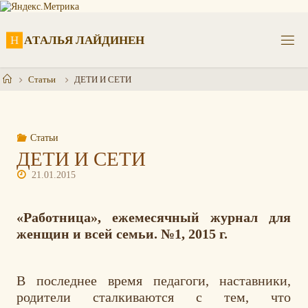
Перейти
к
содержимому
Н
А
Т
А
Л
Ь
Я
Л
А
Й
Д
И
Н
Е
Н
Главная
Статьи
ДЕТИ И СЕТИ
Статьи
ДЕТИ И СЕТИ
21.01.2015
«Работница», ежемесячный журнал для
женщин и всей семьи. №1, 2015 г.
В последнее время педагоги, наставники,
родители сталкиваются с тем, что