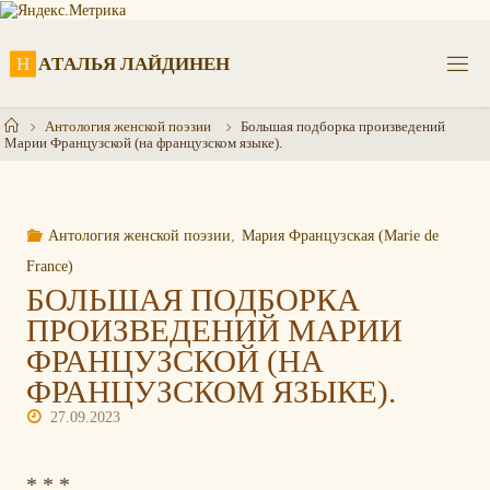
Перейти
к
содержимому
Н
А
Т
А
Л
Ь
Я
Л
А
Й
Д
И
Н
Е
Н
Главная
Антология женской поэзии
Большая подборка произведений
Марии Французской (на французском языке).
Антология женской поэзии
,
Мария Французская (Marie de
France)
БОЛЬШАЯ ПОДБОРКА
ПРОИЗВЕДЕНИЙ МАРИИ
ФРАНЦУЗСКОЙ (НА
ФРАНЦУЗСКОМ ЯЗЫКЕ).
27.09.2023
* * *