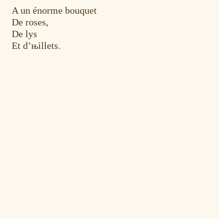
A un énorme bouquet
De roses,
De lys
Et d’њillets.