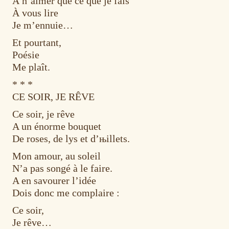
À n’aimer que ce que je fais
À vous lire
Je m’ennuie…
Et pourtant,
Poésie
Me plaît.
* * *
CE SOIR, JE RÊVE
Ce soir, je rêve
A un énorme bouquet
De roses, de lys et d’њillets.
Mon amour, au soleil
N’a pas songé à le faire.
A en savourer l’idée
Dois donc me complaire :
Ce soir,
Je rêve…