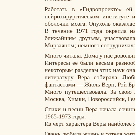
Работать в «Гидропроекте» ей
нейрохирургическом институте 
оболочки мозга. Опухоль оказала
В течение 1971 года окрепла н
ближайшим друзьям, участвовал
Мирзаяном; немного сотрудничала
Много читала. Дома у нас довольн
Интересы её были весьма разнооб
некоторым разделам этих наук он
литературу Вера собирала. Лю
фантастами — Жюль Верн, Рэй Бр
Много путешествовала. За свою 
Москва, Химки, Новороссийск, Гел
Стихи и песни Вера начала сочин
1965-1973 годы.
Из черт характера Веры наиболее 
Очень любила жизнь и хотела жит