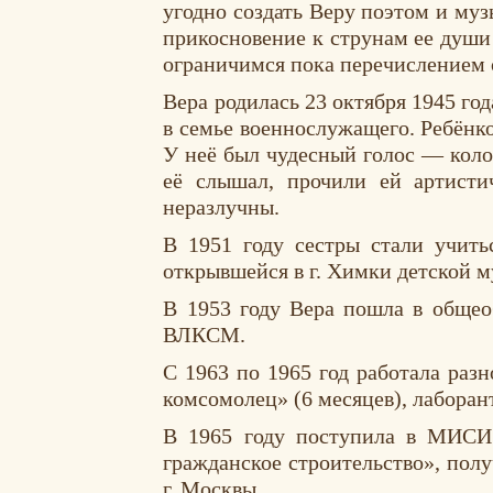
угодно создать Веру поэтом и му
прикосновение к струнам ее души 
ограничимся пока перечислением 
Вера родилась 23 октября 1945 го
в семье военнослужащего. Ребёнко
У неё был чудесный голос — колор
её слышал, прочили ей артисти
неразлучны.
В 1951 году сестры стали учить
открывшейся в г. Химки детской 
В 1953 году Вера пошла в общеоб
ВЛКСМ.
С 1963 по 1965 год работала раз
комсомолец» (6 месяцев), лаборан
В 1965 году поступила в МИСИ 
гражданское строительство», пол
г. Москвы.