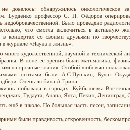
 не довелось: обнаружилось онкологическое за
им. Бурденко профессор С. Н. Фёдоров опериров
сь недоброкачественной. Было проведено радиологи
астолько, что смогла включиться в активную жи
а в концертах со своими друзьями по творчеств
 в журнале «Наука и жизнь».
о много художественной, научной и технической лит
разны. В поле её зрения были математика, физика
а имела прочные знания. Особой любовью пользова
бимыми поэтами были А.С.Пушкин, Булат Окуд
эдбери. Очень любила А.Грина.
жизнь побывала в городах: Куйбышевка-Восточная
енджик, Гудаута, Анапа, Ялта, Пекин, Ленинград, О
ять ещё в школе. Но большая часть песен, записан
яркими были правдивость,откровенность, бескомпро
ь.