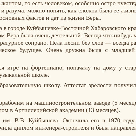
зыкантом, то есть человеком, особенно остро чувс
и разума, можно понять, как сложна была ее жизнь,
основных фактов и дат из жизни Веры.
да в городе Куйбышевке-Восточной Хабаровского кра
м Вера была очень деятельной. Всегда что-нибудь м
атурное сопрано. Пела песни без слов — всегда ра
ческое будущее. Очень дружна была с младшей
ся игре на фортепиано, поначалу на дому у стар
музыкальной школе.
разовательную школу. Аттестат зрелости получила
норабочим на машиностроительном заводе (5 месяц
том в Артиллерийской академии (13 месяцев).
им. В.В. Куйбышева. Окончила его в 1970 год
учила диплом инженера-строителя и была направле