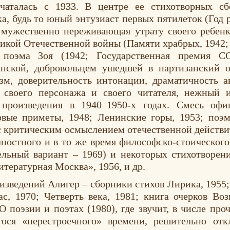
ечаталась с 1933. В центре ее стихотворных сб
, будь то юный энтузиаст первых пятилеток (Год р
 мужественно переживающая утрату своего ребенка
икой Отечественной войны (Памяти храбрых, 1942; 
поэма Зоя (1942; Государственная премия СС
янской, добровольцем ушедшей в партизанский 
м, доверительность интонации, драматичность а
своего персонажа и своего читателя, нежный 
 произведения в 1940–1950-х годах. Смесь оф
вые приметы, 1948; Ленинские горы, 1953; поэм
с критическим осмыслением отечественной действи
остного и в то же время философско-стоического
ельный вариант – 1969) и некоторых стихотворени
тературная Москва», 1956, и др.
изведений Алигер – сборники стихов Лирика, 1955;
с, 1970; Четверть века, 1981; книга очерков Воз
поэзии и поэтах (1980), где звучит, в числе проч
ося «перестроечного» времени, решительно от