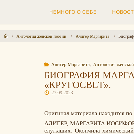
Перейти
к
НЕМНОГО О СЕБЕ
НОВОС
содержимому
Главная
Антология женской поэзии
Алигер Маргарита
Биограф
Алигер Маргарита
,
Антология женской
БИОГРАФИЯ МАРГ
«КРУГОСВЕТ».
27.09.2023
Оригинал материала находится по
АЛИГЕР, МАРГАРИТА ИОСИФОВНА (19
служащих. Окончила химический 