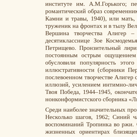
институте им. А.М.Горького; п
романтический образ современника
Камни и травы, 1940), или мать,
труженик на фронтах и в тылу Вел
Вершина творчества Алигер – 
десятикласснице Зое Космодемь
Петрищево. Пронзительный лириз
постоянным острым ощущением 
обусловили популярность этого
иллюстративности (сборники Пер
послевоенном творчестве Алигер 
иллюзий, усилением интимно-личн
Твоя Победа, 1944–1945, окончат
нонконформистского сборника «Ли
Среди наиболее значительных про
Несколько шагов, 1962; Синий ча
воспоминаний Тропинка во ржи. О 
жизненных ориентирах близящег