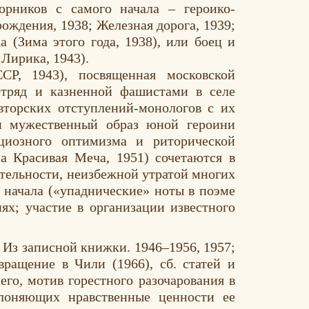
орников с самого начала – героико-
ождения, 1938; Железная дорога, 1939;
 (Зима этого года, 1938), или боец и
Лирика, 1943).
СР, 1943), посвященная московской
отряд и казненной фашистами в селе
вторских отступлений-монологов с их
и мужественный образ юной героини
ициозного оптимизма и риторической
а Красивая Меча, 1951) сочетаются в
тельности, неизбежной утратой многих
 начала («упаднические» ноты в поэме
ях; участие в организации известного
 Из записной книжки. 1946–1956, 1957;
вращение в Чили (1966), сб. статей и
его, мотив горестного разочарования в
клоняющих нравственные ценности ее