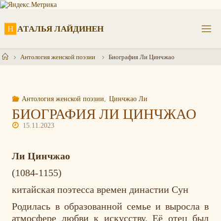
Перейти
к
содержимому
Н
А
Т
А
Л
Ь
Я
Л
А
Й
Д
И
Н
Е
Н
Главная
Антология женской поэзии
Биография Ли Цинчжао
Антология женской поэзии
,
Цинчжао Ли
БИОГРАФИЯ ЛИ ЦИНЧЖАО
15.11.2023
Ли Цинчжао
(1084-1155)
китайская поэтесса времен династии Сун
Родилась в образованной семье и выросла в
атмосфере любви к искусству. Её отец был