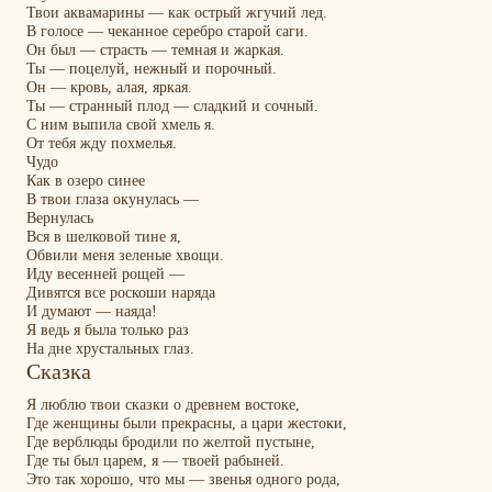
Твои аквамарины — как острый жгучий лед.
В голосе — чеканное серебро старой саги.
Он был — страсть — темная и жаркая.
Ты — поцелуй, нежный и порочный.
Он — кровь, алая, яркая.
Ты — странный плод — сладкий и сочный.
С ним выпила свой хмель я.
От тебя жду похмелья.
Чудо
Как в озеро синее
В твои глаза окунулась —
Вернулась
Вся в шелковой тине я,
Обвили меня зеленые хвощи.
Иду весенней рощей —
Дивятся все роскоши наряда
И думают — наяда!
Я ведь я была только раз
На дне хрустальных глаз.
Сказка
Я люблю твои сказки о древнем востоке,
Где женщины были прекрасны, а цари жестоки,
Где верблюды бродили по желтой пустыне,
Где ты был царем, я — твоей рабыней.
Это так хорошо, что мы — звенья одного рода,