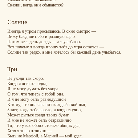
Сказки, когда они сбываются?
Солнце
Иногда я утром просыпаюсь.
В окно смотрю —
Вижу бледное небо и розовую зарю.
Потом весь день дождь — а я улыбаюсь.
Вот почему я всегда прошу тебя до утра остаться —
Солнце так редко, а мне хотелось бы каждый день улыбаться.
Три
Не уходи так скоро.
Когда я остаюсь одна,
Я не могу думать без укора
О том, что теперь с тобой она.
И я не могу быть равнодушной
К тому, что она слышит каждый твой шаг,
Знает, когда тебе весело, а когда скучно,
Может рыться среди твоих бумаг.
И мне не может быть безразлично
То, что у вас обоих столько общих дел,
Хотя я знаю отлично —
Быть не Марфой, а Марией — мой удел.