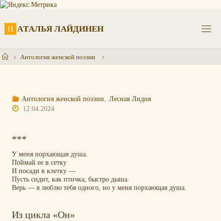
Перейти
к
содержимому
Н
А
Т
А
Л
Ь
Я
Л
А
Й
Д
И
Н
Е
Н
Главная
Антология женской поэзии
Антология женской поэзии
,
Лесная Лидия
12.04.2024
***
У меня порхающая душа.
Поймай ее в сетку
И посади в клетку —
Пусть сидит, как птичка, быстро дыша.
Верь — я люблю тебя одного,
но у меня порхающая душа.
Из цикла «Он»