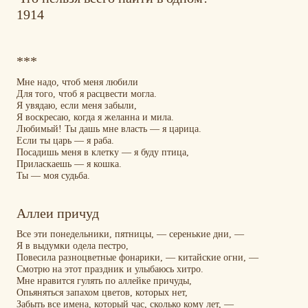
1914
***
Мне надо, чтоб меня любили
Для того, чтоб я расцвести могла.
Я увядаю, если меня забыли,
Я воскресаю, когда я желанна и мила.
Любимый! Ты дашь мне власть — я царица.
Если ты царь — я раба.
Посадишь меня в клетку — я буду птица,
Приласкаешь — я кошка.
Ты — моя судьба.
Аллеи причуд
Все эти понедельники, пятницы, — серенькие дни, —
Я в выдумки одела пестро,
Повесила разноцветные фонарики, — китайские огни, —
Смотрю на этот праздник и улыбаюсь хитро.
Мне нравится гулять по аллейке причуды,
Опьяняться запахом цветов, которых нет,
Забыть все имена, который час, сколько кому лет, —