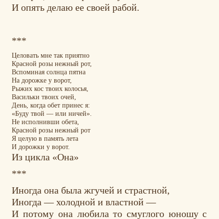
И опять делаю ее своей рабой.
***
Целовать мне так приятно
Красной розы нежный рот,
Вспоминая солнца пятна
На дорожке у ворот,
Рыжих кос твоих колосья,
Васильки твоих очей,
День, когда обет принес я:
«Буду твой — или ничей».
Не исполнивши обета,
Красной розы нежный рот
Я целую в память лета
И дорожки у ворот.
Из цикла «Она»
***
Иногда она была жгучей и страстной,
Иногда — холодной и властной —
И потому она любила то смуглого юношу с