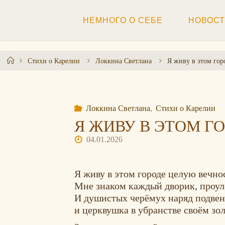
Перейти
к
НЕМНОГО О СЕБЕ
НОВОС
содержимому
Главная
Стихи о Карелии
Локкина Светлана
Я живу в этом гор
Локкина Светлана
,
Стихи о Карелии
Я ЖИВУ В ЭТОМ Г
04.01.2026
Я живу в этом городе целую вечно
Мне знаком каждый дворик, проул
И душистых черёмух наряд подве
и церквушка в убранстве своём зо