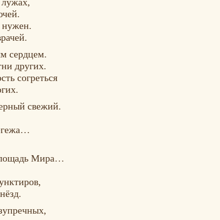
 лужах,
очей.
 нужен.
рачей.
м сердцем.
тни других.
сть согреться
огих.
верный свежий.
Сегежа…
 площадь Мира…
унктиров,
нёзд.
езупречных,