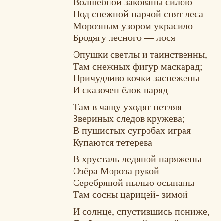
Волшебной закованы силою
Под снежной парчой спят леса
Морозным узором украсило
Бродягу лесного — лося
Опушки светлы и таинственны,
Там снежных фигур маскарад;
Причудливо кочки заснежены
И сказочен ёлок наряд
Там в чащу уходят петляя
Звериных следов кружева;
В пушистых сугробах играя
Купаются тетерева
В хрусталь ледяной наряжены
Озёра Мороза рукой
Серебряной пылью осыпаны
Там сосны царицей- зимой
И солнце, спустившись пониже,