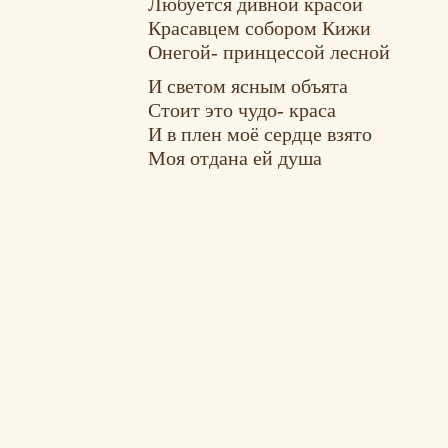
Любуется дивной красой
Красавцем собором Кижи
Онегой- принцессой лесной
И светом ясным объята
Стоит это чудо- краса
И в плен моё сердце взято
Моя отдана ей душа