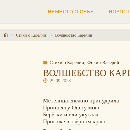
Перейти
к
НЕМНОГО О СЕБЕ
НОВОС
содержимому
Главная
Стихи о Карелии
Волшебство Карелии
Стихи о Карелии
,
Фокин Валерий
ВОЛШЕБСТВО КАР
29.09.2023
Метелица снежно припудрила
Принцессу Онегу мою
Берёзки и ели укутала
Пригоже в озёрном краю