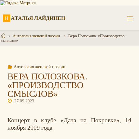
Перейти
к
содержимому
Н
А
Т
А
Л
Ь
Я
Л
А
Й
Д
И
Н
Е
Н
Главная
Антология женской поэзии
Вера Полозкова. «Производство
смыслов»
Антология женской поэзии
ВЕРА ПОЛОЗКОВА.
«ПРОИЗВОДСТВО
СМЫСЛОВ»
27.09.2023
Концерт в клубе «Дача на Покровке», 14
ноября 2009 года