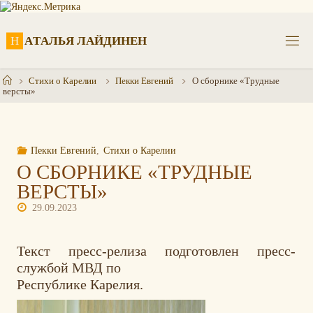
Перейти
к
содержимому
Н
А
Т
А
Л
Ь
Я
Л
А
Й
Д
И
Н
Е
Н
Главная
Стихи о Карелии
Пекки Евгений
О сборнике «Трудные
версты»
Пекки Евгений
,
Стихи о Карелии
О СБОРНИКЕ «ТРУДНЫЕ
ВЕРСТЫ»
29.09.2023
Текст пресс-релиза подготовлен пресс-
службой МВД по
Республике Карелия.