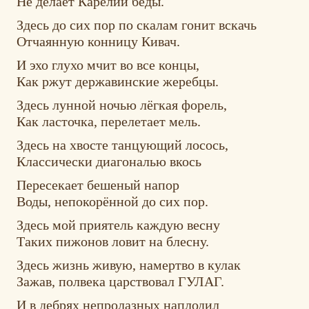
Не делает Карелии беды.
Здесь до сих пор по скалам гонит вскачь
Отчаянную конницу Кивач.
И эхо глухо мчит во все концы,
Как ржут державинские жеребцы.
Здесь лунной ночью лёгкая форель,
Как ласточка, перелетает мель.
Здесь на хвосте танцующий лосось,
Классически диагональю вкось
Пересекает бешеный напор
Воды, непокорённой до сих пор.
Здесь мой приятель каждую весну
Таких пижонов ловит на блесну.
Здесь жизнь живую, намертво в кулак
Зажав, полвека царствовал ГУЛАГ.
И в дебрях непролазных наплодил