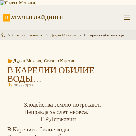
Перейти
к
содержимому
Н
А
Т
А
Л
Ь
Я
Л
А
Й
Д
И
Н
Е
Н
Главная
Стихи о Карелии
Дудин Михаил
В Карелии обилие воды…
Дудин Михаил
,
Стихи о Карелии
В КАРЕЛИИ ОБИЛИЕ
ВОДЫ…
29.09.2023
Злодейства землю потрясают,
Неправда зыблет небеса.
Г.Р.Державин.
В Карелии обилие воды