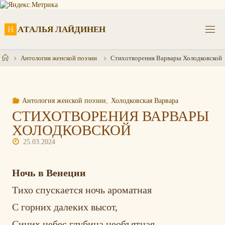
Перейти
к
содержимому
Н
А
Т
А
Л
Ь
Я
Л
А
Й
Д
И
Н
Е
Н
Главная
Антология женской поэзии
Стихотворения Варвары Холодковской
Антология женской поэзии
,
Холодковская Варвара
СТИХОТВОРЕНИЯ ВАРВАРЫ
ХОЛОДКОВСКОЙ
25.03.2024
Ночь в Венеции
Тихо спускается ночь ароматная
С горних далеких высот,
Синих небес глубина необъятная