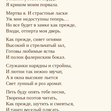
Я криком моим порвала.
Мертва я. И страстные ласки
Уж мне недоступны теперь…
Но все будет в замке как прежде,
Входи, отперта моя дверь.
Как прежде, сияет огнями
Высокий и стрельчатый зал,
Готовы любимые яства
И полон фалернским бокал.
Служанки нарядны и стройны,
И лютни так нежно звучат,
А в окна высокие льется
Свет лунный и роз аромат.
Петь буду опять тебе песни,
Творенья поэтов читать,
Как прежде, шутить и смеяться,
И танец веселый плясать.