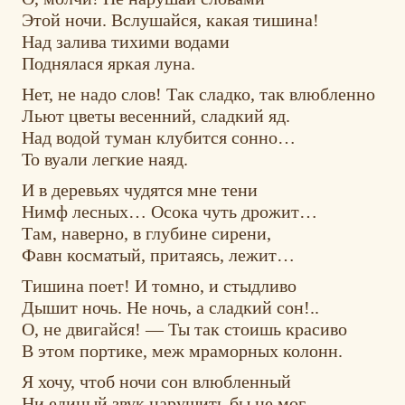
Этой ночи. Вслушайся, какая тишина!
Над залива тихими водами
Поднялася яркая луна.
Нет, не надо слов! Так сладко, так влюбленно
Льют цветы весенний, сладкий яд.
Над водой туман клубится сонно…
То вуали легкие наяд.
И в деревьях чудятся мне тени
Нимф лесных… Осока чуть дрожит…
Там, наверно, в глубине сирени,
Фавн косматый, притаясь, лежит…
Тишина поет! И томно, и стыдливо
Дышит ночь. Не ночь, а сладкий сон!..
О, не двигайся! — Ты так стоишь красиво
В этом портике, меж мраморных колонн.
Я хочу, чтоб ночи сон влюбленный
Ни единый звук нарушить бы не мог…