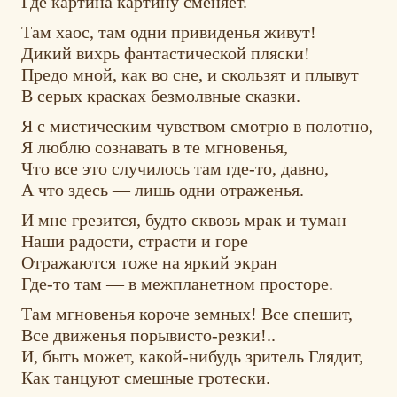
Где картина картину сменяет.
Там хаос, там одни привиденья живут!
Дикий вихрь фантастической пляски!
Предо мной, как во сне, и скользят и плывут
В серых красках безмолвные сказки.
Я с мистическим чувством смотрю в полотно,
Я люблю сознавать в те мгновенья,
Что все это случилось там где-то, давно,
А что здесь — лишь одни отраженья.
И мне грезится, будто сквозь мрак и туман
Наши радости, страсти и горе
Отражаются тоже на яркий экран
Где-то там — в межпланетном просторе.
Там мгновенья короче земных! Все спешит,
Все движенья порывисто-резки!..
И, быть может, какой-нибудь зритель Глядит,
Как танцуют смешные гротески.