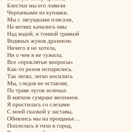
Блестки мы его ловили
Черпачками из купавки.
Мы с лягушками плясали,
На ветвях качались ивы
Над водой, и тонкой травкой
Водяных жуков дразнили.
Ничего я не хотела,
Ни о чем я не тужила,
Все «проклятые вопросы»
Как-то разом испарились.
Так легко, легко носились
Мы, следов не оставляя,
По траве лугов зеленых
В мягком сумраке весеннем.
Я простилась со слезами
С моей сказкой у заставы,
Обнялись мы на прощанье…
Поплелась я тихо в город,