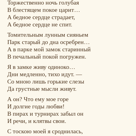
Торжественно ночь голубая
В блестящем покое царит…
А бедное сердце страдает,
А бедное сердце не спит.
Томительным лунным сияньем
Парк старый до дна осребрен…
А в парке мой замок старинный
В печальный покой погружен.
Я в замке живу одиноко…
Дни медленно, тихо идут. —
Со мною лишь горькие слезы
Да грустные мысли живут.
А он? Что ему мое горе
И долгие годы любви!
В пирах и турнирах забыл он
И речи, и клятвы свои.
С тоскою моей я сроднилась,