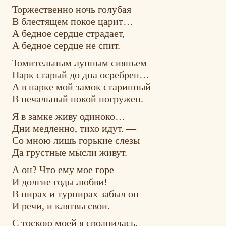
Торжественно ночь голубая
В блестящем покое царит…
А бедное сердце страдает,
А бедное сердце не спит.
Томительным лунным сияньем
Парк старый до дна осребрен…
А в парке мой замок старинный
В печальный покой погружен.
Я в замке живу одиноко…
Дни медленно, тихо идут. —
Со мною лишь горькие слезы
Да грустные мысли живут.
А он? Что ему мое горе
И долгие годы любви!
В пирах и турнирах забыл он
И речи, и клятвы свои.
С тоскою моей я сроднилась,