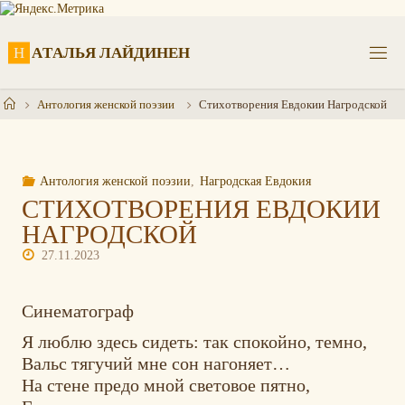
Перейти
к
содержимому
Н
А
Т
А
Л
Ь
Я
Л
А
Й
Д
И
Н
Е
Н
Главная
Антология женской поэзии
Стихотворения Евдокии Нагродской
Антология женской поэзии
,
Нагродская Евдокия
СТИХОТВОРЕНИЯ ЕВДОКИИ
НАГРОДСКОЙ
27.11.2023
Синематограф
Я люблю здесь сидеть: так спокойно, темно,
Вальс тягучий мне сон нагоняет…
На стене предо мной световое пятно,