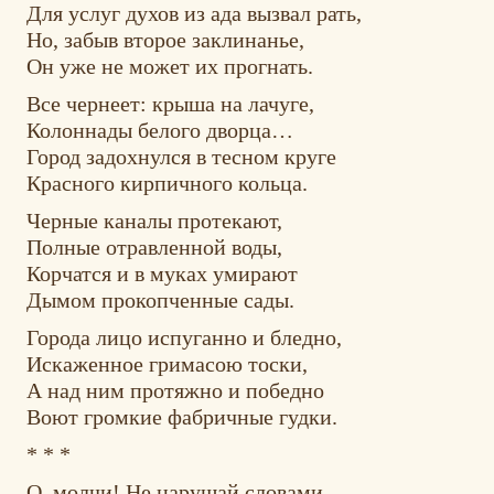
Для услуг духов из ада вызвал рать,
Но, забыв второе заклинанье,
Он уже не может их прогнать.
Все чернеет: крыша на лачуге,
Колоннады белого дворца…
Город задохнулся в тесном круге
Красного кирпичного кольца.
Черные каналы протекают,
Полные отравленной воды,
Корчатся и в муках умирают
Дымом прокопченные сады.
Города лицо испуганно и бледно,
Искаженное гримасою тоски,
А над ним протяжно и победно
Воют громкие фабричные гудки.
* * *
О, молчи! Не нарушай словами