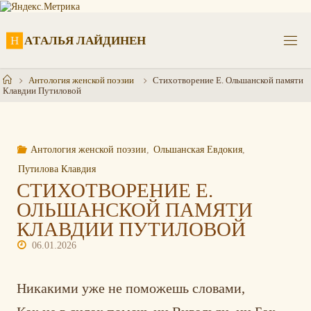
Перейти
к
содержимому
Н
А
Т
А
Л
Ь
Я
Л
А
Й
Д
И
Н
Е
Н
Главная
Антология женской поэзии
Стихотворение Е. Ольшанской памяти
Клавдии Путиловой
Антология женской поэзии
,
Ольшанская Евдокия
,
Путилова Клавдия
СТИХОТВОРЕНИЕ Е.
ОЛЬШАНСКОЙ ПАМЯТИ
КЛАВДИИ ПУТИЛОВОЙ
06.01.2026
Никакими уже не поможешь словами,