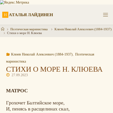
Перейти
к
содержимому
Н
А
Т
А
Л
Ь
Я
Л
А
Й
Д
И
Н
Е
Н
Главная
Поэтическая маринистика
Клюев Николай Алексеевич (1884-1937)
Стихи о море Н. Клюева
Клюев Николай Алексеевич (1884-1937)
,
Поэтическая
маринистика
СТИХИ О МОРЕ Н. КЛЮЕВА
27.09.2023
МАТРОС
Грохочет Балтийское море,
И, пенясь в расщелинах скал,