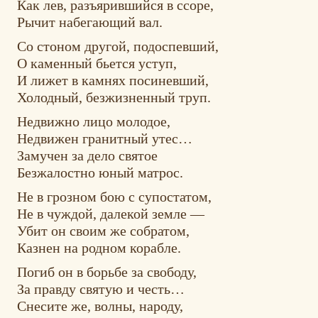
Как лев, разъярившийся в ссоре,
Рычит набегающий вал.
Со стоном другой, подоспевший,
О каменный бьется уступ,
И лижет в камнях посиневший,
Холодный, безжизненный труп.
Недвижно лицо молодое,
Недвижен гранитный утес…
Замучен за дело святое
Безжалостно юный матрос.
Не в грозном бою с супостатом,
Не в чуждой, далекой земле —
Убит он своим же собратом,
Казнен на родном корабле.
Погиб он в борьбе за свободу,
За правду святую и честь…
Снесите же, волны, народу,