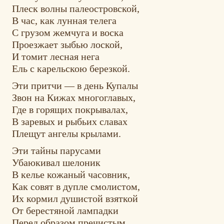
Плеск волны палеостровской,
В час, как лунная телега
С грузом жемчуга и воска
Проезжает зыбью лоской,
И томит лесная нега
Ель с карельскою березкой.
Эти притчи — в день Купалы
Звон на Кижах многоглавых,
Где в горящих покрывалах,
В заревых и рыбьих славах
Плещут ангелы крылами.
Эти тайны парусами
Убаюкивал шелоник
В келье кожаный часовник,
Как совят в дупле смолистом,
Их кормил душистой взяткой
От берестяной лампадки
Перед образом пречистым.