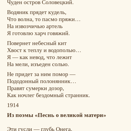
Чуден остров Соловецкий.
Водяник прядет кудель,
Что волна, то пасмо пряжи…
На извозчичью артель
Я готовлю харч говяжий.
Повернет небесный кит
Хвост к теплу и водополью…
Я — как невод, что лежит
На мели, изъеден солью.
Не придет за ним помор —
Пододонный полонянник…
Правят сумерки дозор,
Как ночлег бездомный странник.
1914
Из поэмы «Песнь о великой матери»
Эти гусли — глубь Онега,