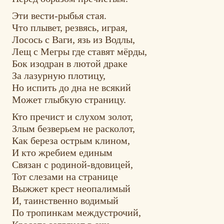
Эти вести-рыбья стая.
Что плывет, резвясь, играя,
Лосось с Ваги, язь из Водлы,
Лещ с Мегры где ставят мёрды,
Бок изодран в лютой драке
За лазурную плотицу,
Но испить до дна не всякий
Может глыбкую страницу.
Кто пречист и слухом золот,
Злым безверьем не расколот,
Как береза острым клином,
И кто жребием единым
Связан с родиной-вдовицей,
Тот слезами на странице
Выжжет крест неопалимый
И, таинственно водимый
По тропинкам междустрочий,