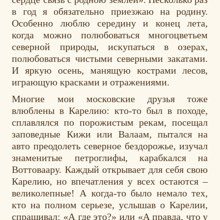
в год я обязательно приезжаю на родину.
Особенно люблю середину и конец лета,
когда можно полюбоваться многоцветьем
северной природы, искупаться в озерах,
полюбоваться чистыми северными закатами.
И яркую осень, манящую кострами лесов,
играющую красками и отражениями.
Многие мои московские друзья тоже
влюблены в Карелию: кто-то был в походе,
сплавлялся по порожистым рекам, посещал
заповедные Кижи или Валаам, пытался на
авто преодолеть северное бездорожье, изучал
знаменитые петроглифы, карабкался на
Воттоваару. Каждый открывает для себя свою
Карелию, но впечатления у всех остаются –
великолепные! А когда-то было немало тех,
кто на полном серьезе, услышав о Карелии,
спрашивал: «А где это?» или «А правда, что у