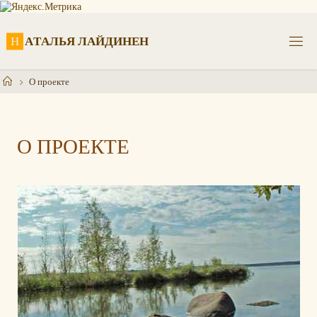
Перейти
к
содержимому
Н
А
Т
А
Л
Ь
Я
Л
А
Й
Д
И
Н
Е
Н
Главная
О проекте
О ПРОЕКТЕ