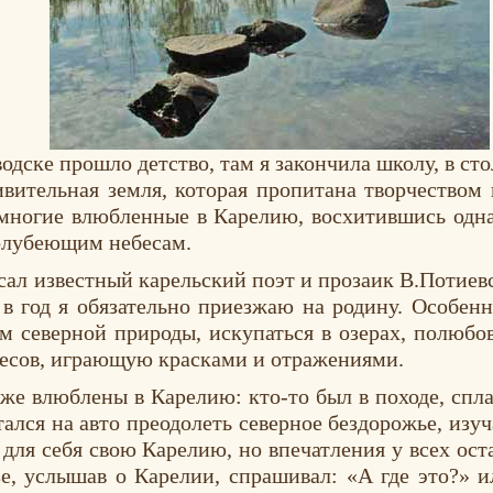
дске прошло детство, там я закончила школу, в сто
вительная земля, которая пропитана творчеством 
о многие влюбленные в Карелию, восхитившись одн
голубеющим небесам.
сал известный карельский поэт и прозаик В.Потиевс
 в год я обязательно приезжаю на родину. Особен
 северной природы, искупаться в озерах, полюбо
лесов, играющую красками и отражениями.
же влюблены в Карелию: кто-то был в походе, спл
ался на авто преодолеть северное бездорожье, изу
для себя свою Карелию, но впечатления у всех ост
зе, услышав о Карелии, спрашивал: «А где это?» и