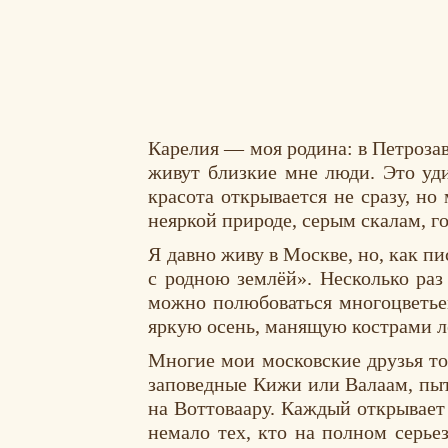
Карелия — моя родина: в Петрозаво
живут близкие мне люди. Это уди
красота открывается не сразу, н
неяркой природе, серым скалам, 
Я давно живу в Москве, но, как пи
с родною землёй». Несколько раз
можно полюбоваться многоцветьем
яркую осень, манящую кострами 
Многие мои московские друзья то
заповедные Кижи или Валаам, пыт
на Воттоваару. Каждый открывает 
немало тех, кто на полном серье