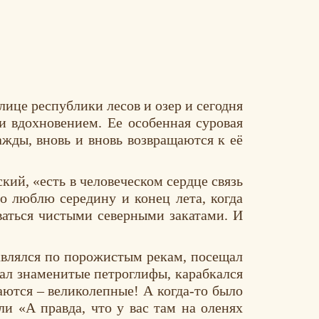
лице республики лесов и озер и сегодня
и вдохновением. Ее особенная суровая
ажды, вновь и вновь возвращаются к её
кий, «есть в человеческом сердце связь
но люблю середину и конец лета, когда
ваться чистыми северными закатами. И
авлялся по порожистым рекам, посещал
чал знаменитые петроглифы, карабкался
аются – великолепные! А когда-то было
ли «А правда, что у вас там на оленях