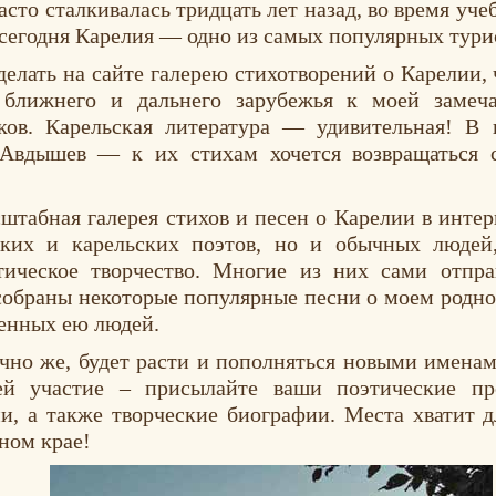
асто сталкивалась тридцать лет назад, во время 
, сегодня Карелия — одно из самых популярных тур
делать на сайте галерею стихотворений о Карелии,
 ближнего и дальнего зарубежья к моей замеча
ков. Карельская литература — удивительная! В 
Авдышев — к их стихам хочется возвращаться 
штабная галерея стихов и песен о Карелии в интер
ских и карельских поэтов, но и обычных людей
тическое творчество. Многие из них сами отпра
е собраны некоторые популярные песни о моем родн
енных ею людей.
чно же, будет расти и пополняться новыми именам
ей участие – присылайте ваши поэтические про
, а также творческие биографии. Места хватит д
ном крае!