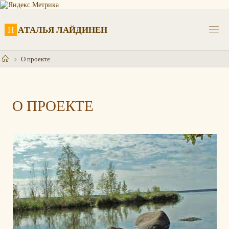
Перейти
к
содержимому
Н
А
Т
А
Л
Ь
Я
Л
А
Й
Д
И
Н
Е
Н
Главная
О проекте
О ПРОЕКТЕ