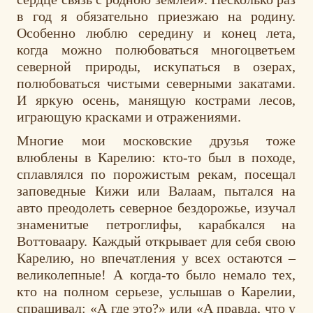
в год я обязательно приезжаю на родину.
Особенно люблю середину и конец лета,
когда можно полюбоваться многоцветьем
северной природы, искупаться в озерах,
полюбоваться чистыми северными закатами.
И яркую осень, манящую кострами лесов,
играющую красками и отражениями.
Многие мои московские друзья тоже
влюблены в Карелию: кто-то был в походе,
сплавлялся по порожистым рекам, посещал
заповедные Кижи или Валаам, пытался на
авто преодолеть северное бездорожье, изучал
знаменитые петроглифы, карабкался на
Воттоваару. Каждый открывает для себя свою
Карелию, но впечатления у всех остаются –
великолепные! А когда-то было немало тех,
кто на полном серьезе, услышав о Карелии,
спрашивал: «А где это?» или «А правда, что у