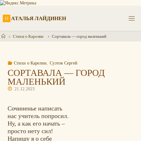
Перейти
к
содержимому
Н
А
Т
А
Л
Ь
Я
Л
А
Й
Д
И
Н
Е
Н
Главная
Стихи о Карелии
Сортавала — город маленький
Стихи о Карелии
,
Суэтов Сергей
СОРТАВАЛА — ГОРОД
МАЛЕНЬКИЙ
21.12.2023
Сочиненье написать
нас учитель попросил.
Ну, а как его начать –
просто нету сил!
Напишу я о себе