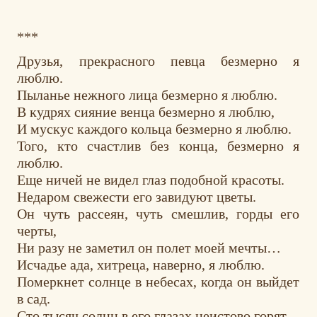
***
Друзья, прекрасного певца безмерно я
люблю.
Пыланье нежного лица безмерно я люблю.
В кудрях сияние венца безмерно я люблю,
И мускус каждого кольца безмерно я люблю.
Того, кто счастлив без конца, безмерно я
люблю.
Еще ничей не видел глаз подобной красоты.
Недаром свежести его завидуют цветы.
Он чуть рассеян, чуть смешлив, горды его
черты,
Ни разу не заметил он полет моей мечты…
Исчадье ада, хитреца, наверно, я люблю.
Померкнет солнце в небесах, когда он выйдет
в сад.
Сто тысяч солнц в его глазах неистово горят.