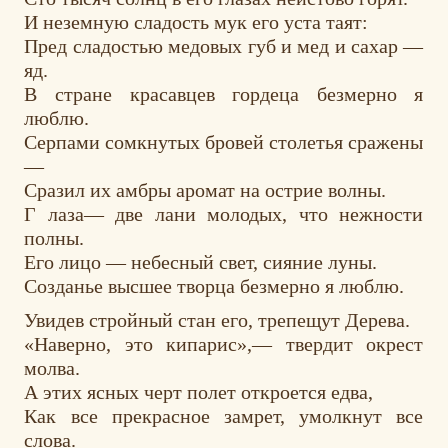
И неземную сладость мук его уста таят:
Пред сладостью медовых губ и мед и сахар —
яд.
В стране красавцев гордеца безмерно я
люблю.
Серпами сомкнутых бровей столетья сражены
—
Сразил их амбры аромат на острие волны.
Г лаза— две лани молодых, что нежности
полны.
Его лицо — небесный свет, сияние луны.
Созданье высшее творца безмерно я люблю.
Увидев стройный стан его, трепещут Дерева.
«Наверно, это кипарис»,— твердит окрест
молва.
А этих ясных черт полет откроется едва,
Как все прекрасное замрет, умолкнут все
слова.