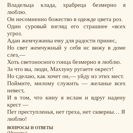
Владельца клада, храбреца безмерно я
люблю.
Он несомненно божество в одежде цвета роз.
Один суровый взгляд его страшнее «всех
угроз.
Адан жемчужины ему для радости принес,
Но свет жемчужный у себя нс вижу в доме
слез,—
Хоть светоносного гонца безмерно я люблю.
За что вы, люди, Махзуну ругаете окрест!
Но сделаю, как хочет он,— уйду из этих мест.
Поймите, милому служить — желанье всех
невест,
И в том, что кину я ислам и вдруг надену
крест —
Пет преступленья, нет греха, нет скверны… Я
люблю!
ВОПРОСЫ И ОТВЕТЫ
(Мушоира)