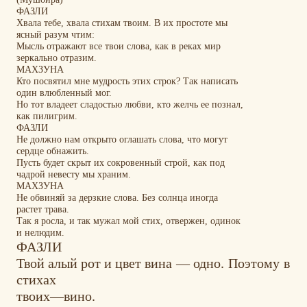
ФАЗЛИ
Хвала тебе, хвала стихам твоим. В их простоте мы
ясный разум чтим:
Мысль отражают
все
твои
слова,
как
в
реках
мир
зеркально отразим.
МАХЗУНА
Кто
посвятил
мне
мудрость этих
строк?
Так
написать
один влюбленный мог.
Но тот владеет сладостью любви, кто желчь ее познал,
как пилигрим.
ФАЗЛИ
Не должно
нам открыто оглашать
слова,
что
могут
сердце обнажить.
Пусть
будет
скрыт
их сокровенный
строй,
как
под
чадрой
невесту
мы храним.
МАХЗУНА
Не обвиняй за дерзкие слова.
Без солнца иногда
растет трава.
Так я росла, и так мужал мой стих, отвержен, одинок
и нелюдим.
ФАЗЛИ
Твой алый
рот и цвет
вина — одно.
Поэтому
в
стихах
твоих—вино.