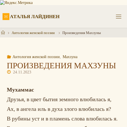
Перейти
к
содержимому
Н
А
Т
А
Л
Ь
Я
Л
А
Й
Д
И
Н
Е
Н
Главная
Антология женской поэзии
Произведения Махзуны
Антология женской поэзии
,
Махзуна
ПРОИЗВЕДЕНИЯ МАХЗУНЫ
24.11.2023
Мухаммас
Друзья, в цвет бытия земного влюбилась я,
Ах, в ангела иль в духа злого влюбилась я?
В рубины уст и в пламень слова влюбилась я.