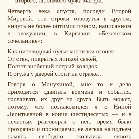
— второго, любимого мужа матери.
Четверть века спустя, посреди Второй
Мировой, эти строки отзовутся в другом,
ничуть не более оптимистичном, написанном
в эвакуации, в Киргизии, «Беженском
сочельнике»:
Как нитевидный пульс коптилки огонек.
От стен, покрытых липкой сажей,
Ползет знобящий острый холодок
И стужа у дверей стоит на страже…
Говоря о Манухиной, мне то и дело
приходится сдвигать времена и события,
наслаивать их друг на друга. Быть может,
потому, что познакомился я с Ниной
Леонтьевной в конце шестидесятых — и в
нечастых разговорах с нею время было
прозрачно и проницаемо, ее легкая на подъем
память свободно скользила сквозь