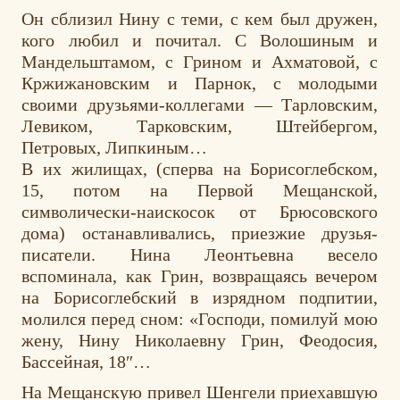
Он сблизил Нину с теми, с кем был дружен,
кого любил и почитал. С Волошиным и
Мандельштамом, с Грином и Ахматовой, с
Кржижановским и Парнок, с молодыми
своими друзьями-коллегами — Тарловским,
Левиком, Тарковским, Штейбергом,
Петровых, Липкиным…
В их жилищах, (сперва на Борисоглебском,
15, потом на Первой Мещанской,
символически-наискосок от Брюсовского
дома) останавливались, приезжие друзья-
писатели. Нина Леонтьевна весело
вспоминала, как Грин, возвращаясь вечером
на Борисоглебский в изрядном подпитии,
молился перед сном: «Господи, помилуй мою
жену, Нину Николаевну Грин, Феодосия,
Бассейная, 18″…
На Мещанскую привел Шенгели приехавшую