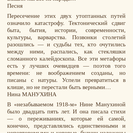
Песня
Пересечение этих двух утоптанных путей
означило катастрофу. Тектонический сдвиг
быта, бытия, истории, современности,
культуры, варварства. Позвонки столетий
разошлись — и судьбы тех, кто очутились
между ними, распались, как стекляшки
сломанного калейдоскопа. Все эти метафоры
есть у лучших очевидцев — поэтов того
времени: не воображением созданы, но
писаны с натуры. Успели превратиться в
клише, но не перестали быть верными…
Нина МАНУХИНА
В «незабываемом 1918-м» Нине Манухиной
было двадцать пять лет. И она писала стихи
— о переживаниях, которые ей самой,
конечно, представлялись единственными и
неповторимыми и которые, будучи изложены