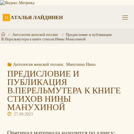
Перейти
к
содержимому
Н
А
Т
А
Л
Ь
Я
Л
А
Й
Д
И
Н
Е
Н
Главная
Антология женской поэзии
Предисловие и публикация
В.Перельмутера к книге стихов Нины Манухиной
Антология женской поэзии
,
Манухина Нина
ПРЕДИСЛОВИЕ И
ПУБЛИКАЦИЯ
В.ПЕРЕЛЬМУТЕРА К КНИГЕ
СТИХОВ НИНЫ
МАНУХИНОЙ
27.09.2023
Оригинал материала находится по адресу: