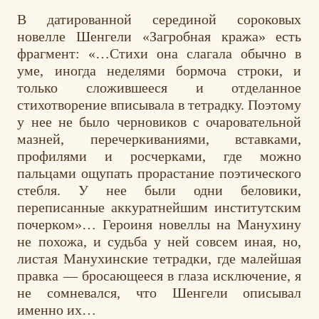
В датированной серединой сороковых
новелле Шенгели «Загробная кража» есть
фрагмент: «…Стихи она слагала обычно в
уме, иногда неделями бормоча строки, и
только сложившееся и отделанное
стихотворение вписывала в тетрадку. Поэтому
у нее не было черновиков с очаровательной
мазней, перечеркиваниями, вставками,
профилями и росчерками, где можно
пальцами ощупать прорастание поэтического
стебля. У нее были одни беловики,
переписанные аккуратнейшим институтским
почерком»… Героиня новеллы на Манухину
не похожа, и судьба у ней совсем иная, но,
листая Манухинские тетрадки, где малейшая
правка — бросающееся в глаза исключение, я
не сомневался, что Шенгели описывал
именно их…