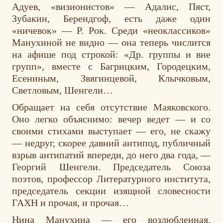
Адуев, «визионистов» — Адалис, Пяст,
Зубакин, Берендгоф, есть даже один
«ничевок» — Р. Рок. Среди «неоклассиков»
Манухиной не видно — она теперь числится
на афише под строкой: «Др. группы и вне
групп», вместе с Багрицким, Городецким,
Есениным, Звягинцевой, Клычковым,
Светловым, Шенгели…
Обращает на себя отсутствие Маяковского.
Оно легко объяснимо: вечер ведет — и со
своими стихами выступает — его, не скажу
— недруг, скорее давний антипод, публичный
взрыв антипатий впереди, до него два года, —
Георгий Шенгели. Председатель Союза
поэтов, профессор Литературного института,
председатель секции изящной словесности
ГАХН и прочая, и прочая…
Нина Манухина — его возлюбленная.