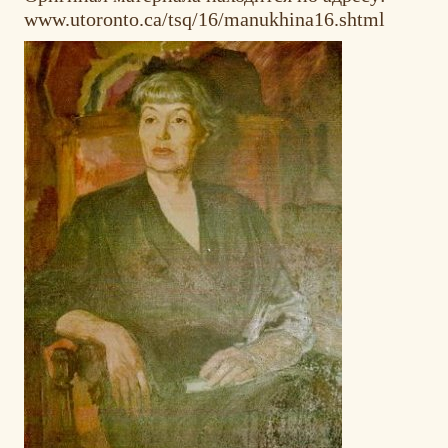
www.utoronto.ca/tsq/16/manukhina16.shtml