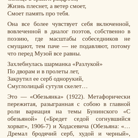
Жизнь плеснет, а ветер смоет,
Смоет память про тебя.
Она все более чувствует себя включенной,
вовлеченной в диалог поэтов, собственно в
поэзию, где масштабы собеседников не
смущают, тем паче — не подавляют, потому
что перед Музой все равны.
Захлебнулась шарманка «Разлукой»
По дворам и в пролеты лет,
Закрутил ее серб однорукий,
Смуглолицый сутуля скелет…
Это — «Обезьянка» (1922). Метафорически
пережитая, разыгранная с собою в главной
роли вариация на темы Бунинского «С
обезьяной» («Бредет седой согнувшийся
хорват», 1906-7) и Ходасевича (Обезьяна: «…
Дремал бродячий серб, худой и черный»,