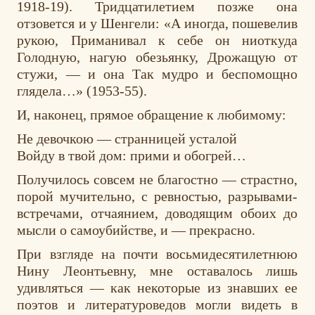
1918-19). Тридцатилетием позже она
отзовется и у Шенгели: «А иногда, пошевелив
рукою, Приманивал к себе он ниоткуда
Голодную, нагую обезьянку, Дрожащую от
стужи, — и она Так мудро и беспомощно
глядела…» (1953-55).
И, наконец, прямое обращение к любимому:
Не девочкою — странницей усталой
Войду в твой дом: прими и обогрей…
Получилось совсем не благостно — страстно,
порой мучительно, с ревностью, разрывами-
встречами, отчаянием, доводящим обоих до
мысли о самоубийстве, и — прекрасно.
При взгляде на почти восьмидесятилетнюю
Нину Леонтьевну, мне оставалось лишь
удивляться — как некоторые из знавших ее
поэтов и литературоведов могли видеть в