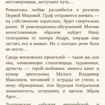
несговорчивые, заступают путь…
Романтика любви расшибется о реализм
Первой Мировой. Граф отправится воевать —
на собственном аэроплане, будет смертельно
ранен. В революционно-обезумешей Москве
непостижимым образом найдет Нину
телеграмма от матери Андре, зовущая еще
застать его в живых. Но о поездке речи быть
не могло…
Среди московских приятелей — такие же, как
она, начинающие стихотворцы, художники,
артисты — герой-любовник немого кино и
кумир зрительниц Малого Владимир
Максимов, читавший с эстрады ее стихи, к
нему обращенные, или будущая театральная
знаменитость, остроумец и щеголь Абрам
Арго…
Трагические события европейской и