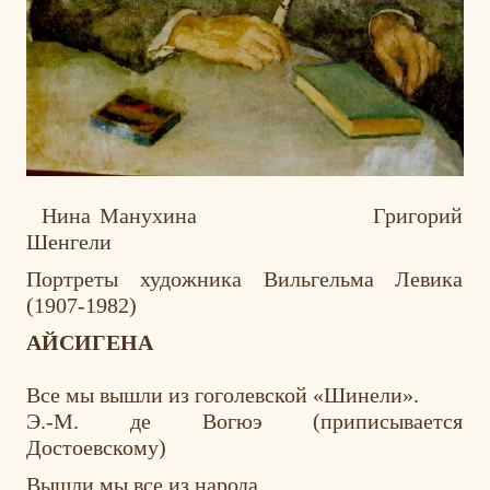
Нина Манухина Григорий
Шенгели
Портреты художника Вильгельма Левика
(1907-1982)
АЙСИГЕНА
Все мы вышли из гоголевской «Шинели».
Э.-М. де Вогюэ (приписывается
Достоевскому)
Вышли мы все из народа…