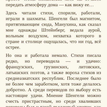
передать атмосферу дома — как вижу ее…
Здесь читали стихи, спорили, работали,
играли в шахматы. Шенгели был магнитом,
притягивающим сюда, Манухина, как сказал
мне однажды Штейнберг, ведала аурой,
вольным воздухом, нехватка которого в
стране и столице ощущалась, что ни год, всё
острее.
Но она и работала немало. Стихи писала
редко, но переводила — и удачно:
французских, грузинских, литовских,
латышских поэтов, а также вороха стихов из
среднеазиатских республик. Последнее было
не более чем заработком, хотя тоже делалось
добротно. А среди переводов по выбору есть
настоящие удачи. Мнение Шенгели можно
счесть пристрастным, но среди хваливших
переводы был и такой въедливый критик, как