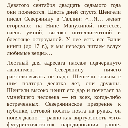
Девятого сентября двадцать седьмого года
они поженятся. Шесть дней спустя Шенгели
писал Северянину в Таллин: «…Я… женат
вторично: на Нине Манухиной, поэтессе,
очень умной, высоко интеллигентной и
блестяще остроумной. У нее есть все Ваши
книги (до 17 г.), и мы нередко читаем вслух
любимые вещи»…
Лестный для адресата пассаж подчеркнуто
лаконичен. Северянину ничего
растолковывать не надо. Шенгели знаком с
ним полтора десятка лет, они дружны.
Шенгели высоко ценит его дар и почитает за
умнейшего человека — из всех, когда-либо
встреченных. Северянинское презрение к
публике, готовой носить поэта на руках, он
понял давно — равно как виртуозность «эго-
футуристического» пародирования ранне-