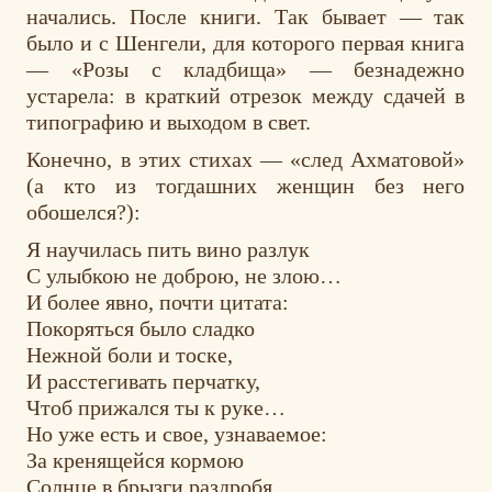
начались. После книги. Так бывает — так
было и с Шенгели, для которого первая книга
— «Розы с кладбища» — безнадежно
устарела: в краткий отрезок между сдачей в
типографию и выходом в свет.
Конечно, в этих стихах — «след Ахматовой»
(а кто из тогдашних женщин без него
обошелся?):
Я научилась пить вино разлук
С улыбкою не доброю, не злою…
И более явно, почти цитата:
Покоряться было сладко
Нежной боли и тоске,
И расстегивать перчатку,
Чтоб прижался ты к руке…
Но уже есть и свое, узнаваемое:
За кренящейся кормою
Солнце в брызги раздробя,