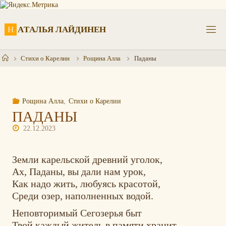
Перейти
к
содержимому
Н
А
Т
А
Л
Ь
Я
Л
А
Й
Д
И
Н
Е
Н
Главная
Стихи о Карелии
Рощина Алла
Паданы
Рощина Алла
,
Стихи о Карелии
ПАДАНЫ
22.12.2023
Земли карельской древний уголок,
Ах, Паданы, вы дали нам урок,
Как надо жить, любуясь красотой,
Среди озер, наполненных водой.
Неповторимый Сегозерья быт
Твой каждый житель в памяти хранит.