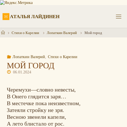
Перейти
к
содержимому
Н
А
Т
А
Л
Ь
Я
Л
А
Й
Д
И
Н
Е
Н
Главная
Стихи о Карелии
Лопаткин Валерий
Мой город
Лопаткин Валерий
,
Стихи о Карелии
МОЙ ГОРОД
06.01.2024
Черемухи––словно невесты,
В Онего глядится заря…
В местечке пока неизвестном,
Затеяли стройку не зря.
Весною звенели капели,
А лето блистало от рос.