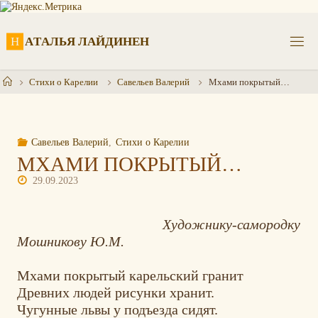
Перейти
к
содержимому
Н
А
Т
А
Л
Ь
Я
Л
А
Й
Д
И
Н
Е
Н
Главная
Стихи о Карелии
Савельев Валерий
Мхами покрытый…
Савельев Валерий
,
Стихи о Карелии
МХАМИ ПОКРЫТЫЙ…
29.09.2023
Художнику-самородку
Мошникову Ю.М.
Мхами покрытый карельский гранит
Древних людей рисунки хранит.
Чугунные львы у подъезда сидят.