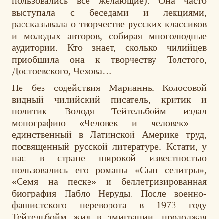
пользовались все желающие). Она часто
выступала с беседами и лекциями,
рассказывала о творчестве русских классиков
и молодых авторов, собирая многолюдные
аудитории. Кто знает, сколько чилийцев
приобщила она к творчеству Толстого,
Достоевского, Чехова…
Не без содействия Марианны Колосовой
видный чилийский писатель, критик и
политик Володя Тейтельбойм издал
монографию «Человек и человек» –
единственный в Латинской Америке труд,
посвященный русской литературе. Кстати, у
нас в стране широкой известностью
пользовались его романы «Сын селитры»,
«Семя на песке» и беллетризированная
биография Пабло Неруды. После военно-
фашистского переворота в 1973 году
Тейтельбойм жил в эмиграции, продолжая