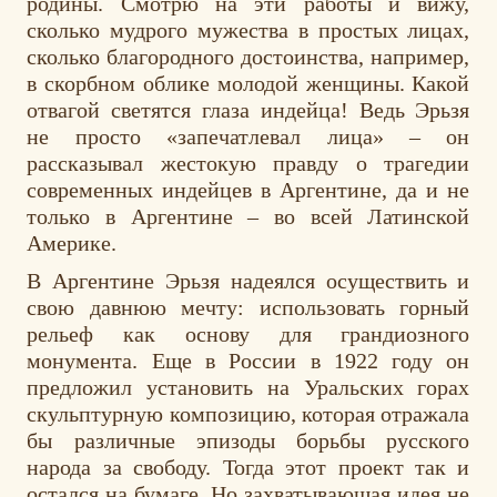
родины. Смотрю на эти работы и вижу,
сколько мудрого мужества в простых лицах,
сколько благородного достоинства, например,
в скорбном облике молодой женщины. Какой
отвагой светятся глаза индейца! Ведь Эрьзя
не просто «запечатлевал лица» – он
рассказывал жестокую правду о трагедии
современных индейцев в Аргентине, да и не
только в Аргентине – во всей Латинской
Америке.
В Аргентине Эрьзя надеялся осуществить и
свою давнюю мечту: использовать горный
рельеф как основу для грандиозного
монумента. Еще в России в 1922 году он
предложил установить на Уральских горах
скульптурную композицию, которая отражала
бы различные эпизоды борьбы русского
народа за свободу. Тогда этот проект так и
остался на бумаге. Но захватывающая идея не