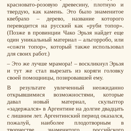
красновато-розовую древесину, плотную и
твердую, как камень. Это было знаменитое
квебрахо – дерево, название которого
переводится на русский как «руби топор».
(Позже в провинции Чако Эрьзя найдет еще
один уникальный материал – альгорробо, или
«сожги топор», который также использовал
для своих работ.)
– Это же лучше мрамора! – воскликнул Эрьзя
и тут же стал вырезать из коряги головку
своей помощницы, позировавшей ему.
В результате увлеченный неожиданно
открывшимися возможностями, которые
давал новый материал, скульптор
«задержался» в Аргентине на долгие двадцать
с лишним лет. Аргентинский период оказался,
пожалуй, наиболее плодотворным в
творчестве знаменитого российского