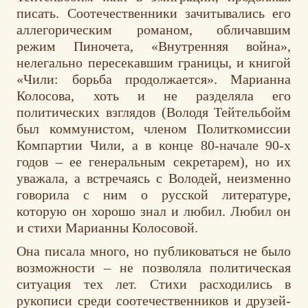
писать. Соотечественники зачитывались его
аллегорическим романом, обличавшим
режим Пиночета, «Внутренняя война»,
нелегально пересекавшим границы, и книгой
«Чили: борьба продолжается». Марианна
Колосова, хоть и не разделяла его
политических взглядов (Володя Тейтельбойм
был коммунистом, членом Политкомиссии
Компартии Чили, а в конце 80-начале 90-х
годов – ее генеральным секретарем), но их
уважала, а встречаясь с Володей, неизменно
говорила с ним о русской литературе,
которую он хорошо знал и любил. Любил он
и стихи Марианны Колосовой.
Она писала много, но публиковаться не было
возможности – не позволяла политическая
ситуация тех лет. Стихи расходились в
рукописи среди соотечественников и друзей-