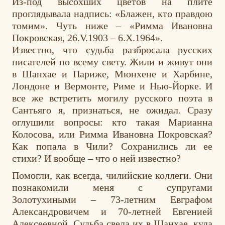
Из-под высохших цветов на плите
проглядывала надпись: «Блажен, кто правдою
томим». Чуть ниже – «Римма Ивановна
Покровская, 26.V.1903 – 6.Х.1964».
Известно, что судьба разбросала русских
писателей по всему свету. Жили и живут они
в Шанхае и Париже, Мюнхене и Харбине,
Лондоне и Вермонте, Риме и Нью-Йорке. И
все же встретить могилу русского поэта в
Сантьяго я, признаться, не ожидал. Сразу
оглушили вопросы: кто такая Марианна
Колосова, или Римма Ивановна Покровская?
Как попала в Чили? Сохранились ли ее
стихи? И вообще – что о ней известно?
Помогли, как всегда, чилийские коллеги. Они
познакомили меня с супругами
Золотухиными – 73-летним Евграфом
Александровичем и 70-летней Евгенией
Алексеевной. Судьба свела их в Шанхае, куда