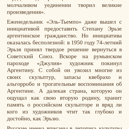
молчаливом уединении творил великие
произведения».
Еженедельник «Эль-Тьемпо» даже вышел с
инициативой предоставить Степану Эрьзе
аргентинское гражданство. Но инициатива
оказалась бесполезной: в 1950 году 74-летний
Эрьзя принял твердое решение вернуться в
Советский Союз. Вскоре на румынском
пароходе «Джулия» художник покинул
Аргентину. С собой он увозил многие из
своих скульптур, запасы квебрахо и
альгорробо и трогательные воспоминания об
Аргентине. А далекая страна, которую он
ощущал как свою вторую родину, хранит
память о российском скульпторе и вряд ли
кого из художников чтит так глубоко и
достойно, как Эрьзю.
Русские имена вписаны в летопись культуры