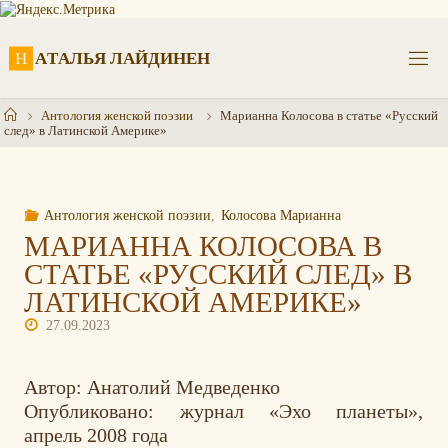
Перейти
к
содержимому
Н
А
Т
А
Л
Ь
Я
Л
А
Й
Д
И
Н
Е
Н
Главная
Антология женской поэзии
Марианна Колосова в статье «Русский
след» в Латинской Америке»
Антология женской поэзии
,
Колосова Марианна
МАРИАННА КОЛОСОВА В
СТАТЬЕ «РУССКИЙ СЛЕД» В
ЛАТИНСКОЙ АМЕРИКЕ»
27.09.2023
Автор: Анатолий Медведенко
Опубликовано: журнал «Эхо планеты»,
апрель 2008 года