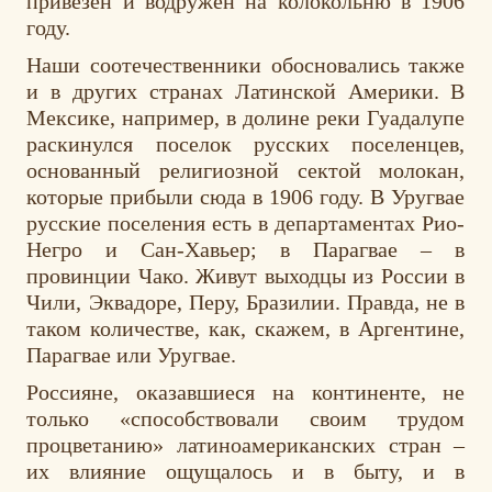
привезен и водружен на колокольню в 1906
году.
Наши соотечественники обосновались также
и в других странах Латинской Америки. В
Мексике, например, в долине реки Гуадалупе
раскинулся поселок русских поселенцев,
основанный религиозной сектой молокан,
которые прибыли сюда в 1906 году. В Уругвае
русские поселения есть в департаментах Рио-
Негро и Сан-Хавьер; в Парагвае – в
провинции Чако. Живут выходцы из России в
Чили, Эквадоре, Перу, Бразилии. Правда, не в
таком количестве, как, скажем, в Аргентине,
Парагвае или Уругвае.
Россияне, оказавшиеся на континенте, не
только «способствовали своим трудом
процветанию» латиноамериканских стран –
их влияние ощущалось и в быту, и в