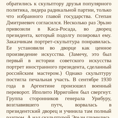
обратились к скульптору друзья популярного
политика, лидера радикальной партии, только
что избранного главой государства. Степан
Дмитриевич согласился. Несколько раз Эрьзю
привозили в Каса-Росада, во дворец
президента, который подолгу позировал ему.
Заказчикам портрет-скульптура понравилась.
Ее установили во дворце как ценное
произведение искусства. (Замечу, это был
первый в истории советского искусства
портрет иностранного президента, сделанный
российским мастером.) Однако скульптуру
постигла печальная участь. В сентябре 1930
года в Аргентине произошел военный
переворот. Иполито Ирригойен был свергнут.
Группа сторонников генерала Урибуру,
возглавившего путч, ворвалась в
президентский дворец и учинила там полный
разгром. А над скульптурой Эрьзи глумились,