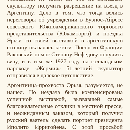
скульптору получить разрешение на въезд в
Аргентину. Дело в том, что тогда велись
переговоры об учреждении в Буэнос-Айресе
советского Южноамериканского торгового
представительства (Южамторга), и поездка
Эрьзи со своей выставкой в аргентинскую
столицу оказалась кстати. Посол во Франции
Раковский помог Степану Нефедову получить
визу, и в том же 1927 году на голландском
пароходе «Жермия» 51-летний скульптор
отправился в далекое путешествие.
Аргентинца-прохвоста Эрьзя, разумеется, не
нашел. Но неудача была компенсирована
успешной выставкой, вызвавшей самые
благожелательные отклики в местной прессе,
и неожиданным заказом, который получил
русский ваятель: сделать портрет президента
Иполито Ирригойена. С этой просьбой