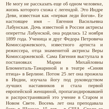
Не могу не рассказать еще об одном человеке,
жизнь которого схожа с легендой. Это Индре
Деви, известная как «первая леди йогов». Ее
настоящее имя – Евгения Васильевна
Лабунская. Дочь известной в России актрисы
оперетты Лабунской, она родилась 12 ноября
1899 года. Ученица и друг Федора Петровича
Комиссаржевского, известного артиста и
режиссера, отца знаменитой актрисы Веры
Комиссаржевской. Сама Евгения выступала в
постановках Марии Михайловны
Блюменталь-Тамариной и в театре «Синяя
птица» в Берлине. Потом 25 лет она прожила
в Индии, изучала йогу под руководством
лучших наставников и стала первой
европейской женщиной, пропагандировавшей
и распространявшей это учение в Старом и
Новом Свете. Восемь лет она преподавала
йогу в Шанхае, 15 лет – в США. Среди ее