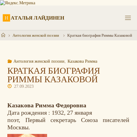
Перейти
к
содержимому
Н
А
Т
А
Л
Ь
Я
Л
А
Й
Д
И
Н
Е
Н
Главная
Антология женской поэзии
Краткая биография Риммы Казаковой
Антология женской поэзии
,
Казакова Римма
КРАТКАЯ БИОГРАФИЯ
РИММЫ КАЗАКОВОЙ
27.09.2023
Казакова Римма Федоровна
Дата рождения : 1932, 27 января
поэт, Первый секретарь Союза писателей
Москвы.